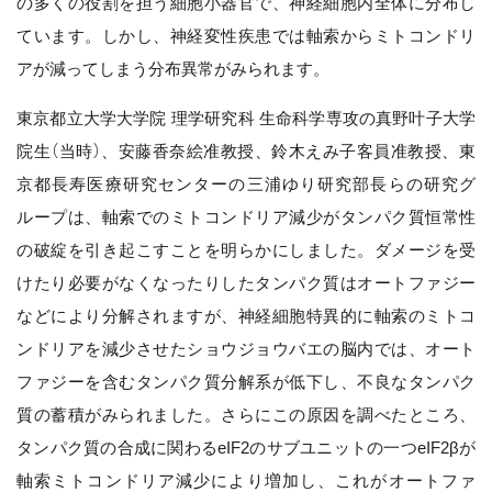
の多くの役割を担う細胞小器官で、神経細胞内全体に分布し
ています。しかし、神経変性疾患では軸索からミトコンドリ
アが減ってしまう分布異常がみられます。
東京都立大学大学院 理学研究科 生命科学専攻の真野叶子大学
院生（当時）、安藤香奈絵准教授、鈴木えみ子客員准教授、東
京都長寿医療研究センターの三浦ゆり研究部長らの研究グ
ループは、軸索でのミトコンドリア減少がタンパク質恒常性
の破綻を引き起こすことを明らかにしました。ダメージを受
けたり必要がなくなったりしたタンパク質はオートファジー
などにより分解されますが、神経細胞特異的に軸索のミトコ
ンドリアを減少させたショウジョウバエの脳内では、オート
ファジーを含むタンパク質分解系が低下し、不良なタンパク
質の蓄積がみられました。さらにこの原因を調べたところ、
タンパク質の合成に関わるeIF2のサブユニットの一つeIF2βが
軸索ミトコンドリア減少により増加し、これがオートファ