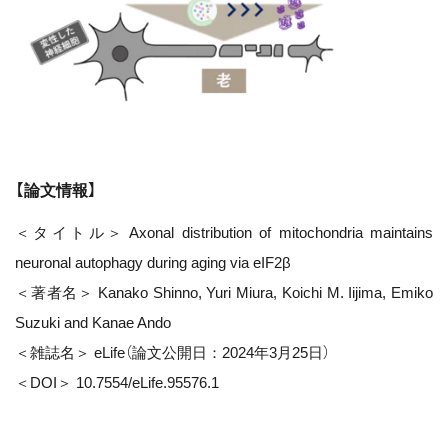
【論文情報】
＜タイトル＞ Axonal distribution of mitochondria maintains
neuronal autophagy during aging via eIF2β
＜著者名＞ Kanako Shinno, Yuri Miura, Koichi M. Iijima, Emiko
Suzuki and Kanae Ando
＜雑誌名＞ eLife（論文公開日：2024年3月25日）
＜DOI＞ 10.7554/eLife.95576.1