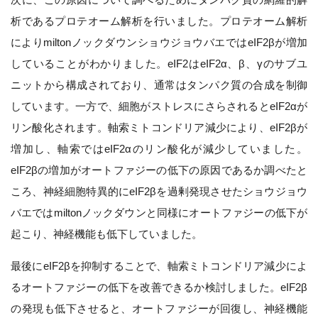
析であるプロテオーム解析を行いました。プロテオーム解析
によりmiltonノックダウンショウジョウバエではeIF2βが増加
していることがわかりました。eIF2はeIF2α、β、γのサブユ
ニットから構成されており、通常はタンパク質の合成を制御
しています。一方で、細胞がストレスにさらされるとeIF2αが
リン酸化されます。軸索ミトコンドリア減少により、eIF2βが
増加し、軸索ではeIF2αのリン酸化が減少していました。
eIF2βの増加がオートファジーの低下の原因であるか調べたと
ころ、神経細胞特異的にeIF2βを過剰発現させたショウジョウ
バエではmiltonノックダウンと同様にオートファジーの低下が
起こり、神経機能も低下していました。
最後にeIF2βを抑制することで、軸索ミトコンドリア減少によ
るオートファジーの低下を改善できるか検討しました。eIF2β
の発現も低下させると、オートファジーが回復し、神経機能