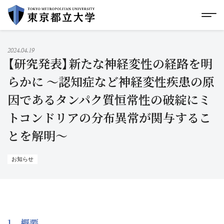
グローバルメニューにスキップ
|
フッターにスキップ
メ
メ
イ
ン
コ
2024.04.19
ン
【研究発表】新たな神経変性の経路を明
テ
ン
らかに ～認知症など神経変性疾患の原
ツ
因であるタンパク質恒常性の破綻にミ
に
ス
トコンドリアの分布異常が関与するこ
キ
ッ
とを解明～
プ
お知らせ
1 概要