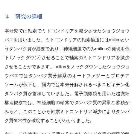
４ 研究の詳細
本研究では軸索でミトコンドリアを減少させたショウジョウ
バエを用いました。ミトコンドリアの軸索輸送にはmiltonとい
うタンパク質が必要であり、神経細胞でのみmiltonの発現を低
下（ノックダウン）させることで軸索のミトコンドリアを減少
させることができます。miltonをノックダウンしたショウジョ
ウバエではタンパク質分解系のオートファジーとプロテア
ソームが低下し、脳内では本来分解されるべきユビキチン化
タンパク質が蓄積していました。電子顕微鏡を用いた超微細
構造観察では、神経細胞の軸索でタンパク質の異常な蓄積が
みられ、このことから軸索ミトコンドリア減少によりタンパ
ク質恒常性が破綻することがわかりました。
次に、この原因について調べるためにタンパク質の網羅的解