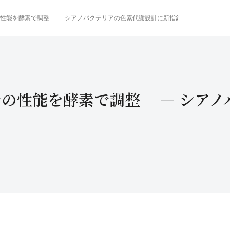
の性能を酵素で調整 ― シアノバクテリアの色素代謝設計に新指針 ―
ナの性能を酵素で調整 ― シア