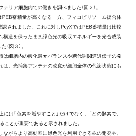
バクテリア細胞内での働きを調べました（図２）。
SではPEB蓄積量が高くなる一方、フィコビリソーム複合体
認されました。これに対しPcyXではPEB蓄積量は比較
ム構造を保ったまま緑色光の吸収エネルギーを光合成装
た（図３）。
積は細胞内の酸化還元バランスや糖代謝関連遺伝子の発
れは、光捕集アンテナの改変が細胞全体の代謝状態にも
には「色素を増やすこと」だけでなく、「どの酵素で、
することが重要であると示されました。
しながらより高効率に緑色光を利用できる株の開発や、