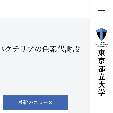
グロ
メ
イ
ン
メニ
コ
ン
テ
ン
ツ
に
ノバクテリアの色素代謝設
ス
キ
ッ
プ
最新のニュース