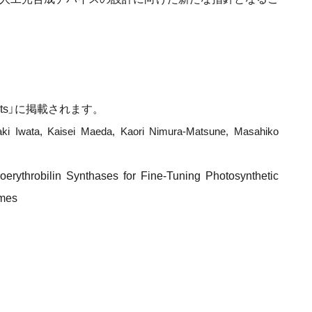
orts」に掲載されます。
 Iwata, Kaisei Maeda, Kaori Nimura-Matsune, Masahiko
hrobilin Synthases for Fine-Tuning Photosynthetic
omes