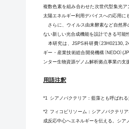
複数色素を組み合わせた次世代型集光ア
太陽エネルギー利用デバイスへの応用に
さらに、ウイルス由来酵素など自然界
ない新しい光合成機能を設計できる可
本研究は、JSPS科研費（23H02130, 24
ギー・産業技術総合開発機構（NEDO）(J
ンター生物資源ゲノム解析拠点事業の支
用語注釈
*1 シアノバクテリア：藍藻とも呼ばれ
*2 フィコビリソーム：シアノバクテリ
成反応中心へエネルギーを伝える。シア