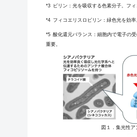
*3 ビリン：光を吸収する色素分子。フ
*4 フィコエリスロビリン：緑色光を効
*5 酸化還元バランス：細胞内で電子の
重要。
図１．集光性ア