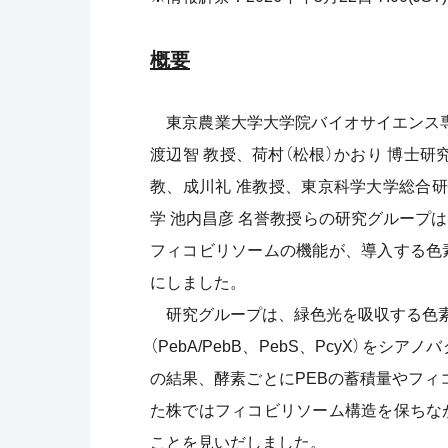
概要
東京農業大学大学院バイオサイエンス専
渡辺智 教授、荷村（松根）かおり 博士
教、成川礼 准教授、東京科学大学総合研
学 池内昌彦 名誉教授らの研究グループ
フィコビリソームの機能が、導入する色
にしました。
研究グループは、緑色光を吸収する色素フ
（PebA/PebB、PebS、PcyX）
の結果、酵素ごとにPEBの蓄積量やフィ
た株ではフィコビリソーム構造を保ちな
ことを見いだしました。