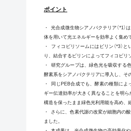
ポイント
・ 光合成微生物シアノバクテリア（*1）
体を用いて光エネルギーを効率よく集め
・ フィコビリソームにはビリン（*3）
り、結合するビリンによってフィコビリ
・ 研究グループは、緑色光を吸収する色素
酵素系をシアノバクテリアに導入し、そ
・ 同じPEB合成でも、酵素の種類によ
ギー伝達効率が大きく異なることを明ら
構造を保ったまま緑色光利用能を高め、
・ さらに、色素代謝の改変が細胞内の酸
ました。
・ 本成果は、光合成微生物の高効率化