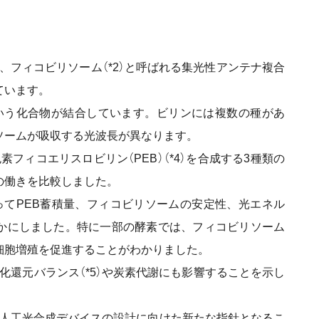
は、フィコビリソーム（*2）と呼ばれる集光性アンテナ複合
ています。
という化合物が結合しています。ビリンには複数の種があ
ソームが吸収する光波長が異なります。
フィコエリスロビリン（PEB）（*4）を合成する3種類の
の働きを比較しました。
ってPEB蓄積量、フィコビリソームの安定性、光エネル
かにしました。特に一部の酵素では、フィコビリソーム
細胞増殖を促進することがわかりました。
化還元バランス（*5）や炭素代謝にも影響することを示し
や人工光合成デバイスの設計に向けた新たな指針となるこ