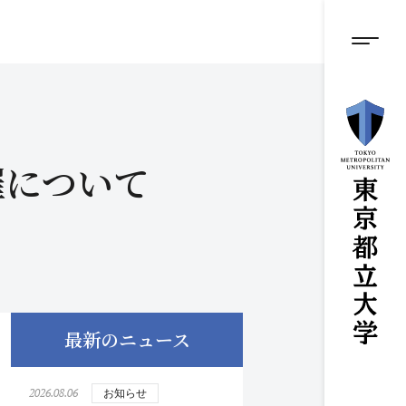
グロ
メ
イ
ン
メニ
コ
ン
テ
ン
ツ
に
催について
ス
キ
ッ
プ
最新のニュース
2026.08.06
お知らせ