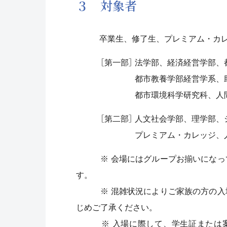
３ 対象者
卒業生、修了生、プレミアム・カレ
［第一部］ 法学部、経済経営学部、都
都市教養学部経営学系、助産学専
都市環境科学研究科、人間健康
［第二部］ 人文社会学部、理学部、シ
プレミアム・カレッジ、人文科学
※ 会場にはグループお揃いになって
す。
※ 混雑状況によりご家族の方の入場
じめご了承ください。
※ 入場に際して、学生証または案内