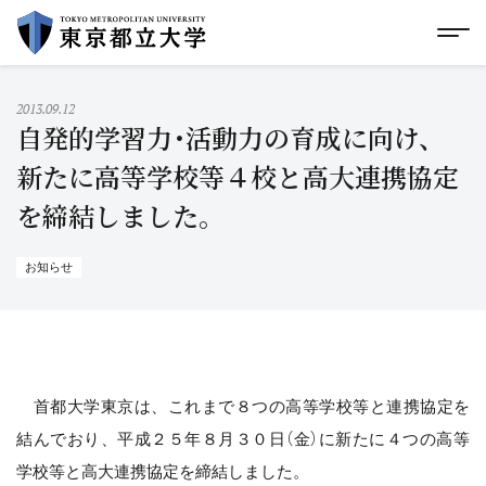
グローバルメニューにスキップ
|
フッターにスキップ
メ
メ
イ
ン
コ
2013.09.12
ン
自発的学習力･活動力の育成に向け、
テ
ン
新たに高等学校等４校と高大連携協定
ツ
を締結しました。
に
ス
キ
ッ
お知らせ
プ
首都大学東京は、これまで８つの高等学校等と連携協定を
結んでおり、平成２５年８月３０日（金）に新たに４つの高等
学校等と高大連携協定を締結しました。