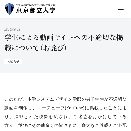
グローバルメニューにスキップ
|
フッターにスキップ
メ
メ
イ
ン
コ
2010.06.18
ン
学生による動画サイトへの不適切な掲
テ
ン
載について（お詫び）
ツ
に
ス
お知らせ
キ
ッ
プ
このたび、本学システムデザイン学部の男子学生が不適切な
動画を制作し、ユーチューブ(YouTube)に掲載したことによ
り、撮影された映像を流され、ご迷惑をおかけしている
方々、並びにその他多くの皆さまに、多大なご迷惑とご心配