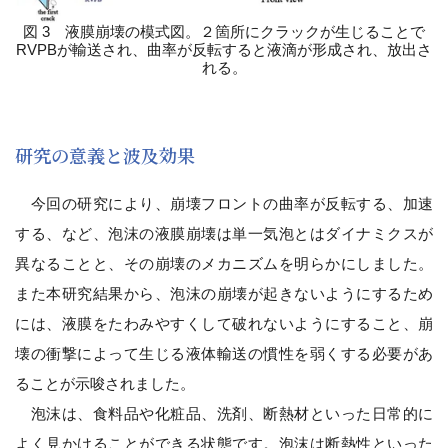
図 3 液膜崩壊の模式図。２箇所にクラックが生じることで
RVPBが輸送され、曲率が反転すると液滴が形成され、放出さ
れる。
研究の意義と波及効果
今回の研究により、崩壊フロントの曲率が反転する、加速
する、など、泡沫の液膜崩壊は単一気泡とはダイナミクスが
異なることと、その崩壊のメカニズムを明らかにしました。
また本研究結果から、泡沫の崩壊が起きないようにするため
には、液膜をたわみやすくして破れないようにすること、崩
壊の衝撃によって生じる液体輸送の慣性を弱くする必要があ
ることが示唆されました。
泡沫は、食料品や化粧品、洗剤、断熱材といった日常的に
よく見かけることができる状態です。泡沫は断熱性といった