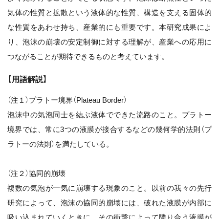
気体の性質と拡散という液体的な性質、構造を支える固体的
な性質をあわせ持ち、産業的にも重要です。本研究成果によ
り、泡沫の崩壊の安定制御に対する理解が、産業への応用に
つながることが期待できるものと考えています。
【用語解説】
（注１）プラトー境界（Plateau Border）
泡沫中の気泡同士を結ぶ液体でできた流路のこと。プラトー
境界では、常に3つの液膜が接合するなどの幾何学的法則（プ
ラトーの法則）を満たしている。
（注２）協同的崩壊
複数の気泡が一気に崩壊する現象のこと。以前の我々の先行
研究によって、泡沫の協同的崩壊には、破れた液膜が内部に
吸い込まれていくときに、その衝撃によって隣り合う液膜が