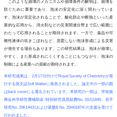
このような崩壊のメカニズムや崩壊条件の解明は、崩壊を
防ぐために重要であり、泡沫の安定化に深く関わっていま
す。泡沫が安定化されることで、酸化防止や断熱といった産
業的な応用から、消火剤などの災害関連分野まで広い範囲に
わたって応用されることが期待されます。一方で、薬品や可
燃性液体の吹きこぼれなど、意図しない泡沫形成による災害
が発生する場合もあります。この研究結果は、泡沫が崩壊し
やすく、また形成されにくくすることにもつながり、泡沫の
制御による産業への貢献が期待されます。
本研究成果は、2月17日付けでRoyal Society of Chemistryが発
行する英文誌Soft Matterに発表されました。論文中の一部の図
はback coverにも選出されています。本研究の一部は、学術振
興会科学研究費補助金（特別研究員奨励費No. 20J11840、若手
研究No. 20K14431および基盤B No. 20H01874）の支援を受けて
行われました。