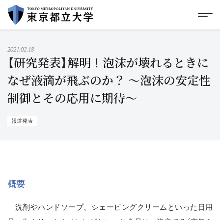
グローバルメニューにスキップ
|
フッターにスキップ
メ
メ
イ
ン
コ
2021.02.18
ン
【研究発表】解明！泡沫が壊れるときに
テ
ン
なぜ液滴が飛ぶのか？ 〜泡沫の安定性
ツ
制御とその応用に期待〜
に
ス
キ
ッ
報道発表
プ
概要
洗剤やハンドソープ、シェービングクリームといった日用