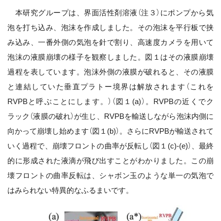
本研究グループは、界面活性剤溶液（注３）にポンプから気
泡を打ち込み、泡沫を作成しました。その泡沫を平行板で挟
み込み、一番外側の気泡を針で割り、高速度カメラを用いて
泡沫の液膜崩壊の様子を観察しました。図１はその液膜崩壊
過程を表しています。泡沫外側の液膜が破れると、その液膜
と連結していた垂直プラトー境界は解放されます（これを
RVPBと呼ぶことにします。）（図１(a)）。RVPBの近くでク
ラック（液膜の破れ）が生じ、RVPBを輸送しながら泡沫内側に
向かって崩壊し始めます（図１(b)）。さらにRVPBが輸送されて
いく過程で、崩壊フロントの曲率が反転し（図１(c)-(e)）、最終
的に形成された液滴が飛び出すことがわかりました。この崩
壊フロントの曲率反転は、シャボン玉のような単一の気泡で
はみられない特異的なふるまいです。