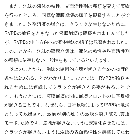
また、泡沫の液体の粘性、界面活性剤の種類を変えて実験
を行ったところ、同様な液膜崩壊の様子を観察することがで
きました。洗剤溶液の場合は、クラックが生じないために、
RVPBの輸送をともなった液膜崩壊は観察されませんでした
が、RVPBの中心方向への液体輸送の様子は観察されました。
このことから、泡沫の液膜崩壊は、液体の粘性や界面活性剤
の種類に依存しない一般性をもっているといえます。
以上のことから、泡沫の協同的崩壊が起きるための物理的
条件は2つあることがわかります。ひとつは、RVPBが輸送さ
れるためには連続してクラックが起きる必要があることで
す。もうひとつは、液膜崩壊の間に崩壊フロントの曲率反転
が起きることです。なぜなら、曲率反転によってRVPBは液滴
となって放出され、液滴が別の遠くの液膜を突き破る（貫通
モード）ためです。崩壊が起きないように安定化させるには、
クラックが起きないように液膜の表面粘弾性を調整してたわ