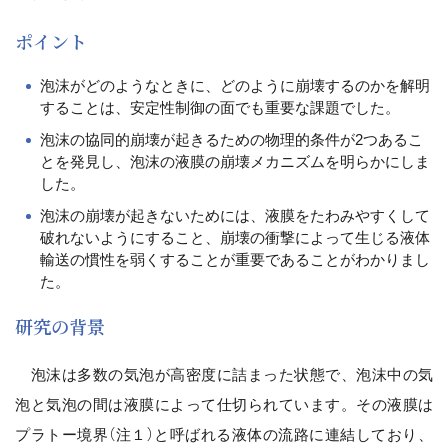
ポイント
泡沫がどのようなときに、どのように崩壊するのかを解明
することは、安定性制御の面でも重要な課題でした。
泡沫の協同的崩壊が起きるための物理的条件が2つあるこ
とを発見し、泡沫の液膜の崩壊メカニズムを明らかにしま
した。
泡沫の崩壊が起きないためには、液膜をたわみやすくして
破れないようにすること、崩壊の衝撃によって生じる液体
輸送の慣性を弱くすることが重要であることがわかりまし
た。
研究の背景
泡沫は多数の気泡が高密度に詰まった状態で、泡沫中の気
泡と気泡の間は液膜によって仕切られています。その液膜は
プラトー境界（注１）と呼ばれる液体の流路に連結しており、