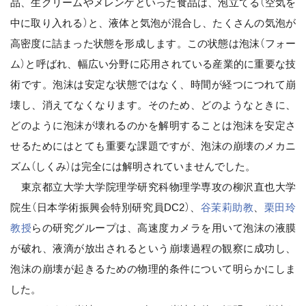
品、生クリームやメレンゲといった食品は、泡立てる（空気を
中に取り入れる）と、液体と気泡が混合し、たくさんの気泡が
高密度に詰まった状態を形成します。この状態は泡沫（フォー
ム）と呼ばれ、幅広い分野に応用されている産業的に重要な技
術です。泡沫は安定な状態ではなく、時間が経つにつれて崩
壊し、消えてなくなります。そのため、どのようなときに、
どのように泡沫が壊れるのかを解明することは泡沫を安定さ
せるためにはとても重要な課題ですが、泡沫の崩壊のメカニ
ズム（しくみ）は完全には解明されていませんでした。
東京都立大学大学院理学研究科物理学専攻の柳沢直也大学
院生（日本学術振興会特別研究員DC2）、
谷茉莉助教
、
栗田玲
教授
らの研究グループは、高速度カメラを用いて泡沫の液膜
が破れ、液滴が放出されるという崩壊過程の観察に成功し、
泡沫の崩壊が起きるための物理的条件について明らかにしま
した。