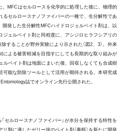
た。MFCはセルロースを化学的に処理した後に、物理的
れるセルロースナノファイバーの一種で、生分解性であ
。開発した生分解性MFCハイドロジェルベイト剤は、以
ロジェルベイト剤と同程度に、アシジロヒラフシアリの
駆除することが野外実験により示された（図2、3）。外来
制による被害軽減を目指すにしても長期的な取り組みが
ジェルベイト剤は地面にまいた後、回収しなくても合成樹
続可能な防除ツールとして活用が期待される。本研究成
plied Entomology誌でオンライン先行公開された。
る「セルロースナノファイバー」が水分を保持する特性を
アリ類に適したゼリー状のベイト剤（毒餌）を新たに開発