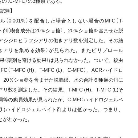
（C-MFC）の3種類である。
試験】
.001%）を配合した場合としない場合のMFC（T-
イト剤（喫食成分は20％ショ糖）、20％ショ糖を含ませた脱
アシジロヒラフシアリの働きアリ数を測定した。その結
働きアリを集める効果）が見られた。またピリプロール
効果（薬剤を避ける効果）は見られなかった。ついで、殺虫
MFC (H)、T-MFC (L)、C-MFC）、ACRハイドロ
）、20％ショ糖を含ませた脱脂綿、水の合計６種類の餌に
測定した。その結果、T-MFC (H)、T-MFC (L)そ
同等の動員効果が見られたが、C-MFCハイドロジェルベ
MFC (L)ハイドロジェルベイト剤よりは低かった。つまり、
とがわかった。