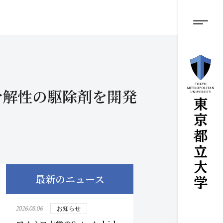
グロ
メ
イ
ン
メニ
コ
ン
テ
ン
ツ
に
分解性の駆除剤を開発
ス
キ
ッ
プ
最新のニュース
2026.08.06
お知らせ