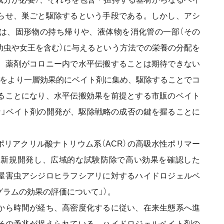
らせ、巣ごと駆除するという手段である。しかし、アシ
は、固形物の持ち帰りや、液体物を消化管の一部（その
幼虫や女王を含む）に与えるという方法での栄養の分配を
、薬剤がコロニー内で水平伝搬することは期待できない
リをより一層効果的にベイト剤に集め、駆除することでコ
ることになり、水平伝搬効果を前提とする市販のベイト
な」ベイト剤の開発が、駆除戦略の成否の鍵を握ることに
リアクリル酸ナトリウム系（ACR）の高吸水性ポリマー
を新規開発し、広域的な試験防除で高い効果を確認した
来家屋害虫アシジロヒラフシアリに対するハイドロジェルベ
ラムの効果の評価について」）。
から時間が経ち、高密度化するに従い、在来生態系へ進
その予兆が捉えられている。ハイドロジェルベイト剤の