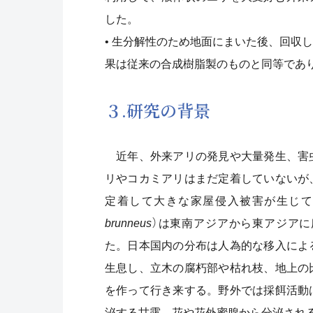
した。
• 生分解性のため地面にまいた後、回収
果は従来の合成樹脂製のものと同等であ
３.研究の背景
近年、外来アリの発見や大量発生、害
リやコカミアリはまだ定着していないが
定着して大きな家屋侵入被害が生じて
brunneus
）は東南アジアから東アジア
た。日本国内の分布は人為的な移入によ
生息し、立木の腐朽部や枯れ枝、地上の
を作って行き来する。野外では採餌活動
泌する甘露、花や花外蜜腺から分泌され