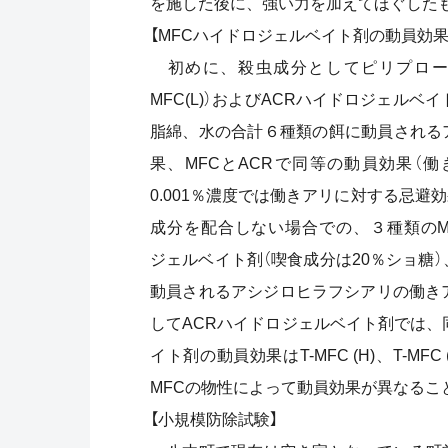
を施した後に、強い力を加えてほぐしたもの
【MFCハイドロジェルベイト剤の動員効果
初めに、殺虫成分としてピリプロール（0
MFC(L)）およびACRハイドロジェルベ
脂綿、水の合計６種類の餌に動員される
果、MFCとACRで同等の動員効果（
0.001％濃度では働きアリに対する忌避
成分を配合しない場合での、３種類のMFC（T-
ジェルベイト剤（喫食成分は20％ショ糖
動員されるアシジロヒラフシアリの働きアリ数を
してACRハイドロジェルベイト剤では、
イト剤の動員効果はT-MFC (H)、T-
MFCの物性によって動員効果が異なるこ
【小規模防除試験】