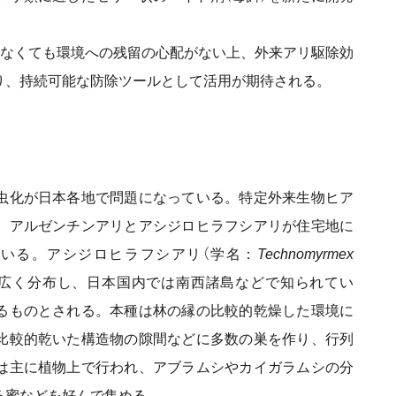
しなくても環境への残留の心配がない上、外来アリ駆除効
り、持続可能な防除ツールとして活用が期待される。
虫化が日本各地で問題になっている。特定外来生物ヒア
、アルゼンチンアリとアシジロヒラフシアリが住宅地に
いる。アシジロヒラフシアリ（学名：
Technomyrmex
に広く分布し、日本国内では南西諸島などで知られてい
るものとされる。本種は林の縁の比較的乾燥した環境に
比較的乾いた構造物の隙間などに多数の巣を作り、行列
は主に植物上で行われ、アブラムシやカイガラムシの分
る蜜などを好んで集める。