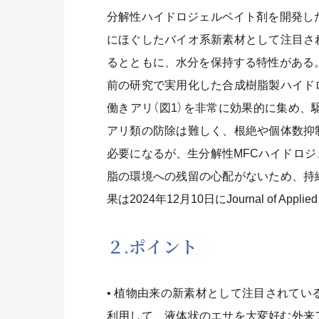
分解性ハイドロジェルベイト剤を開発し
にほぐしたバイオ系新素材として注目さ
るとともに、水分を保持する特性がある
前の研究で実用化した合成樹脂製ハイド
働きアリ（図1）を非常に効果的に集め、
アリ類の防除は難しく、根絶や個体数抑
必要になるが、生分解性MFCハイドロ
脂の環境への残留の心配がないため、持
果は2024年12月10日にJournal of Ap
２.ポイント
• 植物由来の新素材として注目されてい
利用して、液体状のエサを大変好む外来