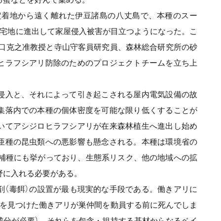
定着地から遠く離れた伊豆諸島の八丈島で、本種のスー
住宅地に進出して家屋侵入被害が目立つようになった。こ
江口克之准教授と寺山守客員研究員、森林総合研究所の砂
ヒラフシアリ防除のためのプロジェクトチームを立ち上
侵入と、それによって引き起こされる屋内電気設備の故
集落内での本種の個体密度を可能な限り低くすることが
いてアシジロヒラフシアリが在来森林植生へ進出し始め
亜種の昆虫類への悪影響も懸念される。本種は環境省の
候補種にも挙がっており、生態系リスク、他の地域への拡
野に入れる必要がある。
（毒餌）の設置が最も現実的な手段である。働きアリに
餌を見つけた働きアリが巣仲間を動員する前に死んでしま
成分が必要）、それらを包含・担持する基材からなるベイ