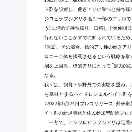
ト剤を設置し、働きアリに巣へと持ち帰
ジロヒラフシアリを含む一部のアリ種で
う）に溜めて持ち帰り、口移しで巣仲間（
行わないことがすでに知られているため
（※2）。その場合、標的アリ種の働きア
ロニー全体を餓死させるという戦略を取
剤を上回る、標的アリにとって「魅力的
なる。
我々は、飼育下や野外での実験を重ね、ポ
を基材とするハイドロジェルベイト剤
（2022年6月24日プレスリリース「外
イト剤の新規開発と住民参加型防除プログ
一方で、アシジロヒラフシアリは定着
出することが知られており、八丈島でも