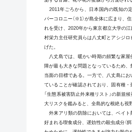
2011年ごろから、日本国内の既知の
パーコロニー（※1）が島全体に広まり、
れを受け、2020年から東京都立大学の
村栄力主任研究員らは八丈町とアシジロ
げた。
八丈島では、暖かい時期の頻繁な家屋
障が最も大きな問題となっているため、
当面の目標である。一方で、八丈島にお
ていることが確認されており、固有種・
「生態系被害防止外来種リスト」の新規
大リスクを鑑みると、全島的な根絶も視
外来アリ類の防除においては、ベイト剤
好まれる喫食成分、遅効性の殺虫成分（
わぬために、遅効性であるが強力な殺虫