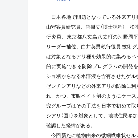
日本各地で問題となっている外来アリ
山守客員研究員、沓掛丈（博士課程）、松
研究員、東京都八丈島八丈町の河野周
リーダー補佐、白井英男執行役員 技術
は対象となるアリ種を効果的に集めるベ
的に実施できる防除プログラムの開発
ショ糖からなる水溶液を含有させたゲル
ゼンチンアリなどの外来アリの防除に利
れ、かつ、市販ベイト剤のようにケース
究グループはその手法を日本で初めて取
シアリ（図1）を対象として、地域住民参
確認した経緯がある。
今回新たに植物由来の微細繊維状セルロ