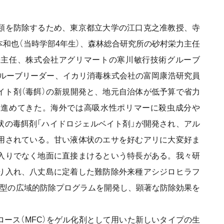
類を防除するため、東京都立大学の江口克之准教授、寺
本和也（当時学部4年生）、森林総合研究所の砂村栄力主任
平主任、株式会社アグリマートの寒川敏行技術グルーブ
グルーブリーダー、イカリ消毒株式会社の富岡康浩研究員
イト剤（毒餌）の新規開発と、地元自治体が低予算で省力
を進めてきた。海外では高吸水性ポリマーに殺虫成分や
状の毒餌剤「ハイドロジェルベイト剤」が開発され、アル
用されている。甘い液体状のエサを好むアリに大変好ま
入りでなく地面に直接まけるという特長がある。我々研
り入れ、八丈島に定着した難防除外来種アシジロヒラフ
加型の広域的防除プログラムを開発し、顕著な防除効果を
ース（MFC）をゲル化剤として用いた新しいタイプの生