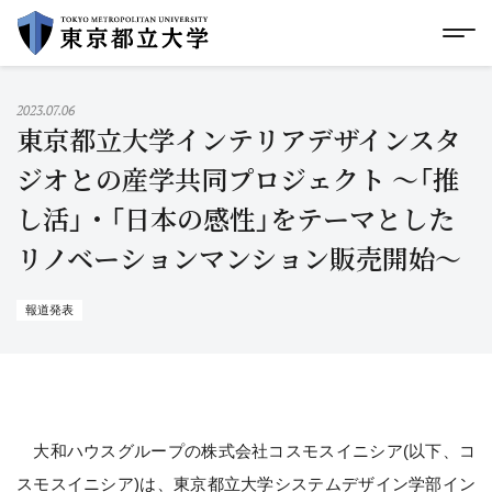
グローバルメニューにスキップ
|
フッターにスキップ
メ
メ
イ
ン
コ
2023.07.06
ン
東京都立大学インテリアデザインスタ
テ
ン
ジオとの産学共同プロジェクト ～「推
ツ
し活」・「日本の感性」をテーマとした
に
ス
リノベーションマンション販売開始～
キ
ッ
プ
報道発表
大和ハウスグループの株式会社コスモスイニシア(以下、コ
スモスイニシア)は、東京都立大学システムデザイン学部イン