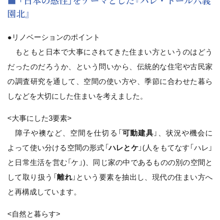
■ 「日本の感性」をテーマとした『パレ・ドール六義
園北』
●リノベーションのポイント
もともと日本で大事にされてきた住まい方というのはどう
だったのだろうか、という問いから、伝統的な住宅や古民家
の調査研究を通して、空間の使い方や、季節に合わせた暮ら
しなどを大切にした住まいを考えました。
<大事にした3要素>
障子や襖など、空間を仕切る「
可動建具
」、状況や機会に
よって使い分ける空間の形式「
ハレとケ
」(人をもてなす「ハレ」
と日常生活を営む「ケ」)、同じ家の中であるものの別の空間と
して取り扱う「
離れ
」という要素を抽出し、現代の住まい方へ
と再構成しています。
<自然と暮らす>