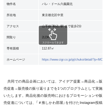
物件名
パレ・ドール六義園北
所在地
東京都北区中里
アクセス
山手線「駒込」駅 まで徒歩2分
間取り
2LDK
スクロールできます
専有面積
112.87㎡
ホームページ
https://www.cigr.co.jp/pj/chuko/detail/?p=MC
共同での商品企画においては、アイデア提案→商品化→販
売促進→販売後の振り返りまでを1つのプログラムとして実施
いたします。商品化後の販売時におけるプロモーションや販
売促進については、「＃推しかわ部屋」を付けたInstagram投稿