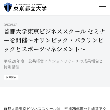
グローバルメニューにスキップ
|
フッターにスキップ
メ
メ
イ
ン
コ
2017.01.17
ン
首都大学東京ビジネススクール セミナ
テ
ン
ーを開催～オリンピック・パラリンピ
ツ
ックとスポーツマネジメント～
に
ス
キ
平成28年度 公共経営アクションリサーチの成果報告と
ッ
プ
特別講演
報道発表
首都大学東京ビジネススクールは、平成28年度公共経営アク