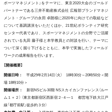
ポーツマネジメント」をテーマに、東京2020大会のゴールド
パートナーである三井不動産株式会社 広報部ブランドマネジ
メント・グループの永田 卓朗様に2020年に向けての取組など
について基調講演をいただくほか、21世紀ボランティア研究
センター代表であり、スポーツマネジメントの分野でご活躍
されている丸田 藤子様と本学教員との対談を行い、テーマに
ついて深く掘り下げるとともに、本学で実施したフィールド
ワークの成果報告を行います。
【開催概要】
開催日時：
平成29年2月14日（火） 18時30分～20時50分＜開
場 18時10分＞
開催場所：
新宿NSビル30階 NSスカイカンファレンス（ルー
ム１＋２） （東京都新宿区西新宿２-４—１ 都営地下鉄大江戸
線「都庁前駅」徒歩約３分）