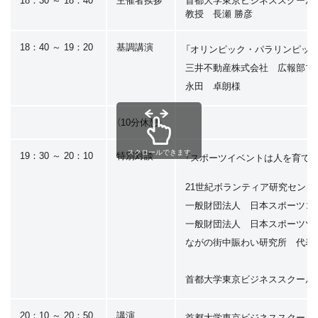
18：30 ～ 18：40
主催者挨拶
首都大学東京ビジネススクー
教授 長瀬 勝彦
18：40 ～ 19：20
基調講演
「オリンピック・パラリンピッ
三井不動産株式会社 広報部
永田 卓朗様
（10分休憩）
スクロールできます
19：30 ～ 20：10
特別対談
「スポーツイベントは人を育て
21世紀ボランティア研究センタ
一般財団法人 日本スポーツコ
一般財団法人 日本スポーツツ
ながの街中賑わい研究所 代表
首都大学東京ビジネススクール
20：10 ～ 20：50
講演
首都大学東京ビジネススクール