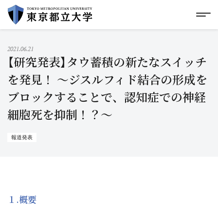
グローバルメニューにスキップ
|
フッターにスキップ
メ
メ
イ
ン
コ
2021.06.21
ン
【研究発表】タウ蓄積の新たなスイッチ
テ
ン
を発見！ ～ジスルフィド結合の形成を
ツ
ブロックすることで、認知症での神経
に
ス
細胞死を抑制！？～
キ
ッ
プ
報道発表
１.概要