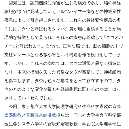
認知症は、認知機能に障害が生じる病気であり、脳の神経
細胞が徐々に死滅していくアルツハイマー病などの神経変性
疾患によって引き起こされます。これらの神経変性疾患の多
くには、タウと呼ばれるタンパク質が脳に蓄積することが病
理的な特徴として見られ、それらの疾患は総称して「タウオパ
チー」と呼ばれます。タウは、正常な脳では、脳の細胞の中で
支柱やレールとなる微小管という構造を作る役目をしていま
す。しかし、これらの病気では、タウは通常と異なる構造に
なり、本来の機能を失った異常なタウが蓄積して、神経細胞
を傷害します。タウは色々な構造をとって存在するので、タ
ウのどのような変化が最も神経細胞死に関わるのかは、はっ
きりしていませんでした。
今回、東京都立大学大学院理学研究科生命科学専攻の
斉藤
太郎助教
と
安藤香奈絵准教授
らは、同志社大学生命医科学部
医生命システム学科の宮坂知宏准教授、学習院大学理学部生