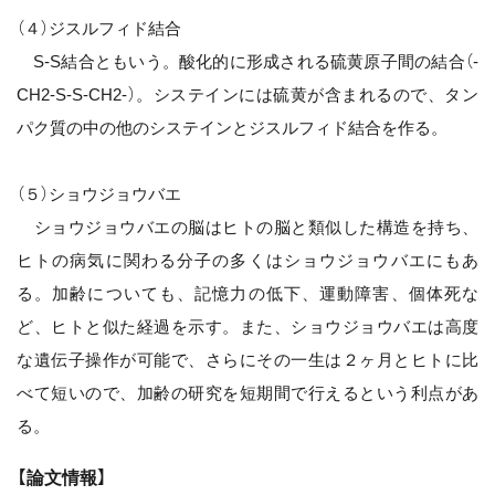
（４）ジスルフィド結合
S‐S結合ともいう。酸化的に形成される硫黄原子間の結合（-
CH2-S-S-CH2-）。システインには硫黄が含まれるので、タン
パク質の中の他のシステインとジスルフィド結合を作る。
（５）ショウジョウバエ
ショウジョウバエの脳はヒトの脳と類似した構造を持ち、
ヒトの病気に関わる分子の多くはショウジョウバエにもあ
る。加齢についても、記憶力の低下、運動障害、個体死な
ど、ヒトと似た経過を示す。また、ショウジョウバエは高度
な遺伝子操作が可能で、さらにその一生は２ヶ月とヒトに比
べて短いので、加齢の研究を短期間で行えるという利点があ
る。
【論文情報】