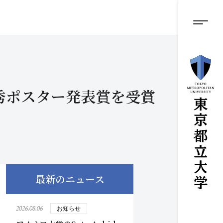
グロ
メ
イ
ン
メニ
コ
ン
テ
ン
ツ
に
秀ポスター発表賞を受賞
ス
キ
ッ
プ
最新のニュース
2026.08.06
お知らせ