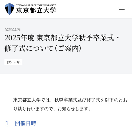
グローバルメニューにスキップ
|
フッターにスキップ
メ
メ
イ
ン
コ
2025.08.01
ン
2025年度 東京都立大学秋季卒業式・
テ
ン
修了式について（ご案内）
ツ
に
ス
お知らせ
キ
ッ
プ
東京都立大学では、秋季卒業式及び修了式を以下のとお
り執り行いますので、お知らせします。
１ 開催日時