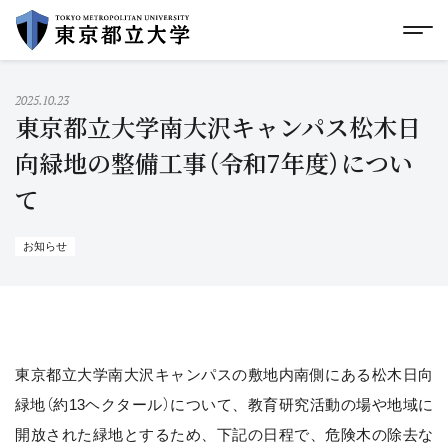
グローバルメニューにスキップ
|
フッターにスキップ
メ
メ
イ
ン
コ
2025.10.23
ン
東京都立大学南大沢キャンパス松木日
テ
ン
向緑地の整備工事（令和7年度）につい
ツ
て
に
ス
キ
ッ
お知らせ
プ
東京都立大学南大沢キャンパスの敷地内南側にある松木日向
緑地（約13ヘクタール）について、教育研究活動の場や地域に
開放された緑地とするため、下記の日程で、危険木の除去な