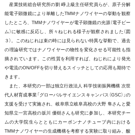
産業技術総合研究所の劉 崢上級主任研究員らが、原子分解
能電子顕微鏡により単離したTMMナノワイヤーの挙動を観察
したところ、TMMナノワイヤーが電子顕微鏡の光源（電子ビー
ム）に敏感に反応し、所々ねじれる様子が観察されました（図
３）。このねじれは束の時には見られない特異な挙動で、過去
の理論研究ではナノワイヤーの物性を変化させる可能性も指
摘されています。この性質を利用すれば、ねじれにより発光
や電流のON/OFFを切り替えるスイッチとしての応用も期待で
きます。
また、本研究の一部は独立行政法人 科学技術振興機構 次世
代人材育成事業「グローバルサイエンスキャンパス（GSC）」の
支援を受けて実施され、岐阜県立岐阜高校の大野 隼さんと愛
知県立一宮高校の坂川 優樹さんも研究に参加し、本研究チー
ムの大学院生らとともにカーボンナノチューブ内における
TMMナノワイヤーの生成機構を考察する実験に取り組み、酸