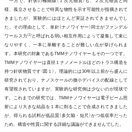
一方で、針状の極細線（１次元物質）も、２次元物質と同
様、孤立させることで特異な物性を示す可能性が指摘されて
きましたが、実験的にはほとんど実証されてきませんでし
た。その理由として、単針（ナノワイヤー）同士がファンデル
(1)
ワールス力
と呼ばれる弱い相互作用によって凝集して束に
なりやすく、一本に単離することが難しい点が挙げられま
す。本研究の対象であるTMMナノワイヤーもその一つです。
TMMナノワイヤーは直径１ナノメートルほどのトラス構造を
持つ針状物質です（図１）。理論的には30年以上前から盛んに
研究されており、ナノスケールの微小デバイスの配線として
有望視されていますが、実験的な研究例は少ないのが現状で
す。これまでの研究では、TMMナノワイヤーは電子ビーム照
射により大きな結晶を１本に削ることで合成されてきました
が、得られる試料が低品質（多欠陥・短尺）かつ低収率だった
ため、構造や性質に関する詳細な議論ができませんでした。