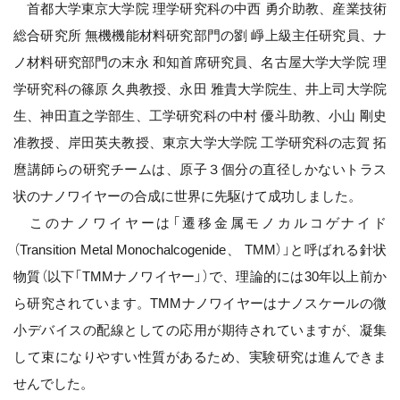
首都大学東京大学院 理学研究科の中西 勇介助教、産業技術
総合研究所 無機機能材料研究部門の劉 崢上級主任研究員、ナ
ノ材料研究部門の末永 和知首席研究員、名古屋大学大学院 理
学研究科の篠原 久典教授、永田 雅貴大学院生、井上司大学院
生、神田直之学部生、工学研究科の中村 優斗助教、小山 剛史
准教授、岸田英夫教授、東京大学大学院 工学研究科の志賀 拓
麿講師らの研究チームは、原子３個分の直径しかないトラス
状のナノワイヤーの合成に世界に先駆けて成功しました。
このナノワイヤーは「遷移金属モノカルコゲナイド
（Transition Metal Monochalcogenide、 TMM）」と呼ばれる針状
物質（以下「TMMナノワイヤー」）で、理論的には30年以上前か
ら研究されています。TMMナノワイヤーはナノスケールの微
小デバイスの配線としての応用が期待されていますが、凝集
して束になりやすい性質があるため、実験研究は進んできま
せんでした。