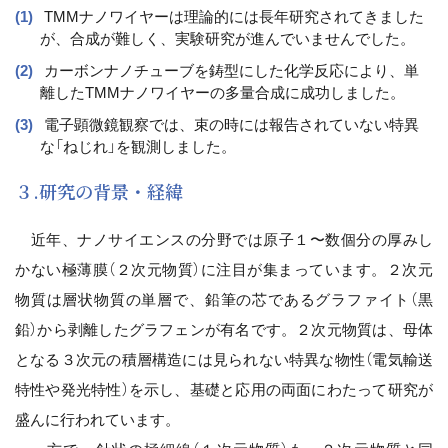
TMMナノワイヤーは理論的には長年研究されてきました
が、合成が難しく、実験研究が進んでいませんでした。
カーボンナノチューブを鋳型にした化学反応により、単
離したTMMナノワイヤーの多量合成に成功しました。
電子顕微鏡観察では、束の時には報告されていない特異
な「ねじれ」を観測しました。
３.研究の背景・経緯
近年、ナノサイエンスの分野では原子１〜数個分の厚みし
かない極薄膜（２次元物質）に注目が集まっています。２次元
物質は層状物質の単層で、鉛筆の芯であるグラファイト（黒
鉛）から剥離したグラフェンが有名です。２次元物質は、母体
となる３次元の積層構造には見られない特異な物性（電気輸送
特性や発光特性）を示し、基礎と応用の両面にわたって研究が
盛んに行われています。