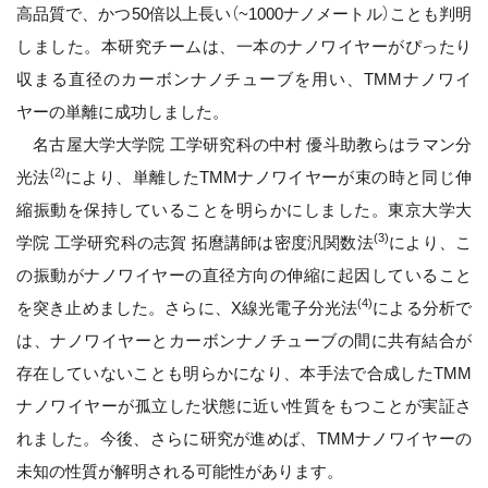
高品質で、かつ50倍以上長い（~1000ナノメートル）ことも判明
しました。本研究チームは、一本のナノワイヤーがぴったり
収まる直径のカーボンナノチューブを用い、TMMナノワイ
ヤーの単離に成功しました。
名古屋大学大学院 工学研究科の中村 優斗助教らはラマン分
(2)
光法
により、単離したTMMナノワイヤーが束の時と同じ伸
縮振動を保持していることを明らかにしました。東京大学大
(3)
学院 工学研究科の志賀 拓麿講師は密度汎関数法
により、こ
の振動がナノワイヤーの直径方向の伸縮に起因していること
(4)
を突き止めました。さらに、X線光電子分光法
による分析で
は、ナノワイヤーとカーボンナノチューブの間に共有結合が
存在していないことも明らかになり、本手法で合成したTMM
ナノワイヤーが孤立した状態に近い性質をもつことが実証さ
れました。今後、さらに研究が進めば、TMMナノワイヤーの
未知の性質が解明される可能性があります。