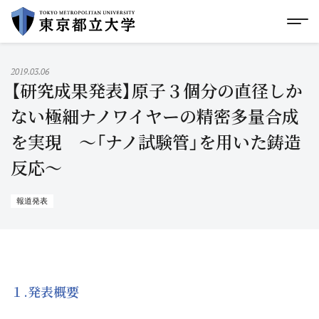
グローバルメニューにスキップ
|
フッターにスキップ
メ
メ
イ
ン
コ
2019.03.06
ン
【研究成果発表】原子３個分の直径しか
テ
ン
ない極細ナノワイヤーの精密多量合成
ツ
を実現 〜「ナノ試験管」を用いた鋳造
に
ス
反応〜
キ
ッ
プ
報道発表
１.発表概要