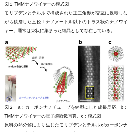
図１ TMMナノワイヤーの模式図
モリブデンとテルルで構成された正三角形が交互に反転しな
がら積層した直径１ナノメートル以下のトラス状のナノワイ
ヤー。通常は束状に集まった結晶として存在している。
図２ a：カーボンナノチューブを鋳型にした成長反応、b：
TMMナノワイヤーの電子顕微鏡写真、c：模式図
原料の熱分解により生じたモリブデンとテルルがカーボンナ