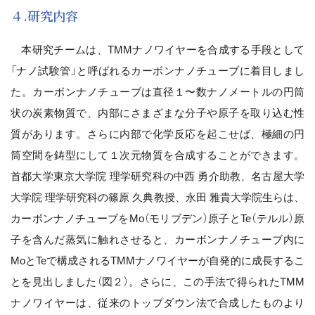
４.研究内容
本研究チームは、TMMナノワイヤーを合成する手段として
「ナノ試験管」と呼ばれるカーボンナノチューブに着目しまし
た。カーボンナノチューブは直径１〜数ナノメートルの円筒
状の炭素物質で、内部にさまざまな分子や原子を取り込む性
質があります。さらに内部で化学反応を起こせば、極細の円
筒空間を鋳型にして１次元物質を合成することができます。
首都大学東京大学院 理学研究科の中西 勇介助教、名古屋大学
大学院 理学研究科の篠原 久典教授、永田 雅貴大学院生らは、
カーボンナノチューブをMo（モリブデン）原子とTe（テルル）原
子を含んだ蒸気に触れさせると、カーボンナノチューブ内に
MoとTeで構成されるTMMナノワイヤーが自発的に成長するこ
とを見出しました（図２）。さらに、この手法で得られたTMM
ナノワイヤーは、従来のトップダウン法で合成したものより