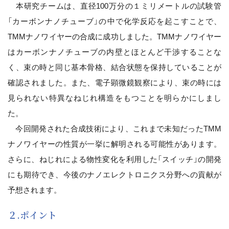
本研究チームは、直径100万分の１ミリメートルの試験管
「カーボンナノチューブ」の中で化学反応を起こすことで、
TMMナノワイヤーの合成に成功しました。TMMナノワイヤー
はカーボンナノチューブの内壁とほとんど干渉することな
く、束の時と同じ基本骨格、結合状態を保持していることが
確認されました。また、電子顕微鏡観察により、束の時には
見られない特異なねじれ構造をもつことを明らかにしまし
た。
今回開発された合成技術により、これまで未知だったTMM
ナノワイヤーの性質が一挙に解明される可能性があります。
さらに、ねじれによる物性変化を利用した「スイッチ」の開発
にも期待でき、今後のナノエレクトロニクス分野への貢献が
予想されます。
２.ポイント