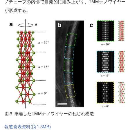
ノチューブの内部で自発的に組み上がり、TMMナノワイヤー
が形成する。
図３ 単離したTMMナノワイヤーのねじれ構造
報道発表資料
(
1.3MB)