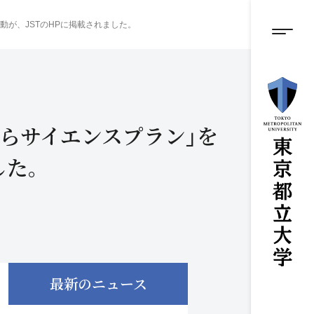
グロ
メ
イ
動が、JSTのHPに掲載されました。
ン
メニ
コ
ン
テ
ン
ツ
に
くらサイエンスプラン」を
ス
キ
ッ
した。
プ
最新のニュース