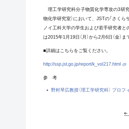
理工学研究科分子物質化学専攻の
3
研
物化学研究室）において、
JST
の「さくら
ノイ工科大学の学生および若手研究者と
は
2015
年
1
月
19
日（月）から
2
月
6
日（金）ま
■詳細はこちらをご覧ください。
http://ssp.jst.go.jp/report/k_vol217.html
参 考
野村琴広教授（理工学研究科） プロフ