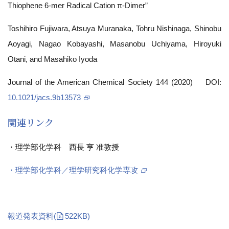
Thiophene 6‑mer Radical Cation π‑Dimer”
Toshihiro Fujiwara, Atsuya Muranaka, Tohru Nishinaga, Shinobu
Aoyagi, Nagao Kobayashi, Masanobu Uchiyama, Hiroyuki
Otani, and Masahiko Iyoda
Journal of the American Chemical Society 144 (2020) DOI:
10.1021/jacs.9b13573
関連リンク
・理学部化学科 西長 亨 准教授
・理学部化学科／理学研究科化学専攻
報道発表資料
(
522KB)