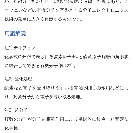
わせた超分子πダイマーにおいて初めて見出した点にあり、チ
オフェンなどの有機分子を基盤とする分子エレクトロニクス
技術の発展に大きく貢献するものです。
用語解説
注1）チオフェン
化学式C
H
Sで表される炭素原子4個と硫黄原子1個が5角形状
4
4
に結合してできる有機分子（図1左）。
注2） 酸化処理
酸素など電子を受け取りやすい物質（酸化剤）の作用などによ
り、対象分子から電子を奪い取る処理。
注3） 超分子
複数の分子が分子間相互作用により規則的に集合した安定な
化学種。