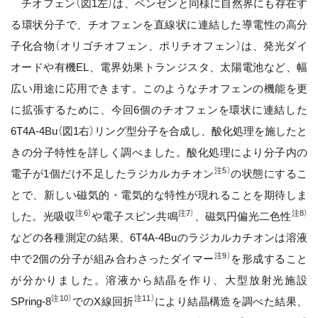
チオフェン（図1左）は、ベンゼンと同様に自然界にも存在す
る環状分子で、チオフェンを直線状に連結した導電性の高分
子化合物（オリゴチオフェン、ポリチオフェン）は、発光ダイ
オードや有機EL、電界効果トランジスタ、太陽電池など、幅
広い用途に応用できます。このようなチオフェンの機能を更
に拡張するために、今回6個のチオフェンを環状に連結した
6T4A-4Bu（図1右）リング型分子を合成し、酸化処理を施したと
きの分子特性を詳しく調べました。酸化処理により分子内の
注5）
電子が1個だけ不足したラジカルカチオン
の状態にするこ
とで、新しい磁気的・電気的な特性が現れることを期待しま
注6）
注7）
注8）
した。光吸収
や電子スピン共鳴
、磁気円偏光二色性
などの各種測定の結果、6T4A-4Buのラジカルカチオンは溶液
注9）
中で2個の分子が組み合わさったダイマー
を形成すること
が分かりました。溶液から結晶を作り、大型放射光施設
注10）
注11）
SPring-8
でのX線回折
により結晶構造を調べた結果、