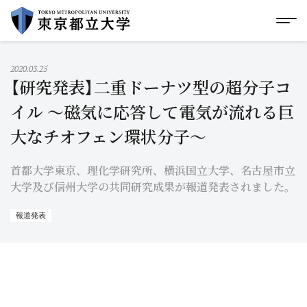
グローバルメニューにスキップ
|
フッターにスキップ
メ
メ
イ
ン
コ
2020.03.25
ン
【研究発表】二重ドーナツ型の超分子コ
テ
ン
イル 〜磁気に応答して電気が流れる巨
ツ
大なチオフェン環状分子〜
に
ス
キ
首都大学東京、理化学研究所、横浜国立大学、名古屋市立
ッ
プ
大学及び信州大学の共同研究成果が報道発表されました。
報道発表