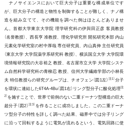
ナノサイエンスにおいて巨大分子は重要な構成単位です
が、巨大分子の構造と物性を制御することが難しく、ナノ構
造を組み立てて、その機能を調べた例はほとんどありませ
ん。首都大学東京大学院 理学研究科の伊與田正彦 客員教授
（名誉教授）、西長亨 准教授、理化学研究所 開拓研究本部 内山
元素化学研究室の村中厚哉 専任研究員、内山真伸 主任研究員
（東京大学 大学院薬学系研究科 教授）、横浜国立大学 大学院環
境情報研究院の大谷裕之 教授、名古屋市立大学 大学院システ
ム自然科学研究科の青柳忍 教授、信州大学繊維学部の小林長
注1）
夫 特任教授らの研究グループは、チオフェン（図1左）
分子
注
を環状に連結した6T4A-4Bu（図1右）リング型分子に酸化処理
2）
を施すことで、世界で前例のない二重ドーナツ型構造の巨大
注3）
超分子（図2）
を作ることに成功しました。この二重ドーナ
ツ型分子の特性を詳しく調べた結果、磁界中では分子リング
に沿って回転するように電気が流れるという、電気回路に使