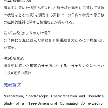
注12）核磁気共鳴
磁界中に置いた物質の核スピン（原子核が磁界に応答して複数
の状態をとる性質）を測定する実験で、分子内の特定の原子核
の磁気的性質に関する情報などが得られる。
注13）共役（きょうやく）π電子
分子内に交互に並んだ単結合と多重結合のために非局在化し
た電子。
注14）環電流
磁界中に置いた環状の分子内に生ずる、分子リングに沿った
共役π電子の流れ。
発表論文
“Preparation, Spectroscopic Characterization and Theoretical
Study of a Three-Dimensional Conjugated 70 π‑Electron