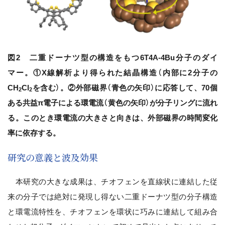
図2 二重ドーナツ型の構造をもつ6T4A-4Bu分子のダイ
マー。①X線解析より得られた結晶構造（内部に2分子の
CH
Cl
を含む）。②外部磁界（青色の矢印）に応答して、70個
2
2
ある共益π電子による環電流（黄色の矢印）が分子リングに流れ
る。このとき環電流の大きさと向きは、外部磁界の時間変化
率に依存する。
研究の意義と波及効果
本研究の大きな成果は、チオフェンを直線状に連結した従
来の分子では絶対に発現し得ない二重ドーナツ型の分子構造
と環電流特性を、チオフェンを環状に巧みに連結して組み合