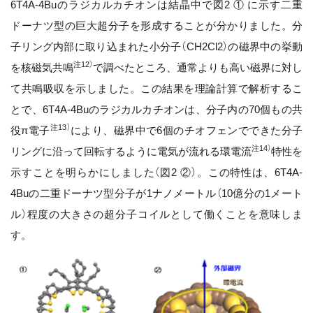
6T4A-4Buのラジカルカチオンは結晶中で図2 ① に示す二重
ドーナツ型の巨大超分子を形成することが分かりました。分
子リング内部に取り込まれた小分子（CH2Cl2）の磁界中の挙動
注12）
を核磁気共鳴
で調べたところ、通常よりも高い磁界に対し
て共鳴吸収を示しました。この結果を理論計算で解析するこ
とで、6T4A-4Buのラジカルカチオンは、分子内の70個もの共
注13）
役π電子
により、磁界中で6個のチオフェンでできた分子
注14）
リングに沿って回転するように電気が流れる環電流
特性を
示すことを明らかにしました（図2 ②）。この特性は、6T4A-
4Buの二重ドーナツ型分子が1ナノメートル（10億分の1メート
ル）程度の大きさの超分子コイルとして働くことを意味しま
す。