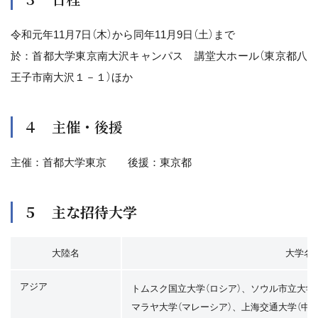
令和元年11月7日（木）から同年11月9日（土）まで
於：首都大学東京南大沢キャンパス 講堂大ホール（東京都八
王子市南大沢１－１）ほか
４ 主催・後援
主催：首都大学東京 後援：東京都
５ 主な招待大学
大陸名
大学名
アジア
トムスク国立大学（ロシア）、ソウル市立大学
マラヤ大学（マレーシア）、上海交通大学（中国