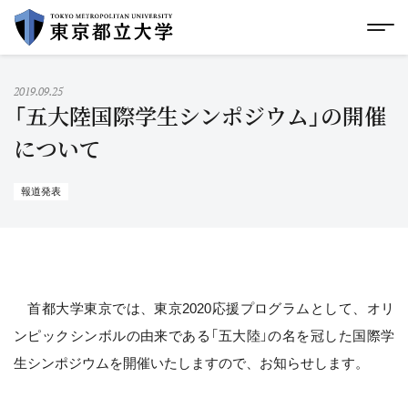
グローバルメニューにスキップ
|
フッターにスキップ
メ
メ
イ
ン
コ
2019.09.25
ン
「五大陸国際学生シンポジウム」の開催
テ
ン
について
ツ
に
ス
報道発表
キ
ッ
プ
首都大学東京では、東京2020応援プログラムとして、オリ
ンピックシンボルの由来である「五大陸」の名を冠した国際学
生シンポジウムを開催いたしますので、お知らせします。