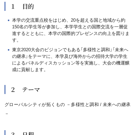
１ 目的
本学の交流重点校をはじめ、20を超える国と地域から約
150名の学生等が参加し、本学学生との国際交流を一層促
進するとともに、本学の国際的プレゼンスの向上を図りま
す。
東京2020大会のビジョンでもある「多様性と調和」「未来へ
の継承」をテーマに、本学及び海外からの招待大学の学生
によるパネルディスカッション等を実施し、大会の機運醸
成に貢献します。
２ テーマ
グローバルシティが拓くもの －多様性と調和 / 未来への継承
－
３ 日程