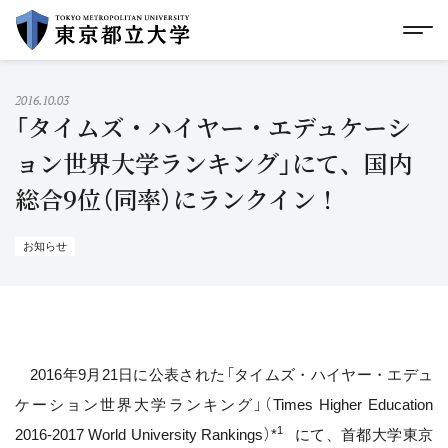
グローバルメニューにスキップ
|
フッターにスキップ
メ
メ
イ
ン
コ
2016.10.03
ン
「タイムズ・ハイヤー・エデュケーシ
テ
ン
ョン世界大学ランキング」にて、国内
ツ
総合9位（同率）にランクイン！
に
ス
キ
ッ
お知らせ
プ
2016年9月21日に公表された「タイムズ・ハイヤー・エデュ
ケーション世界大学ランキング」（Times Higher Education
1
2016-2017 World University Rankings）*
にて、首都大学東京