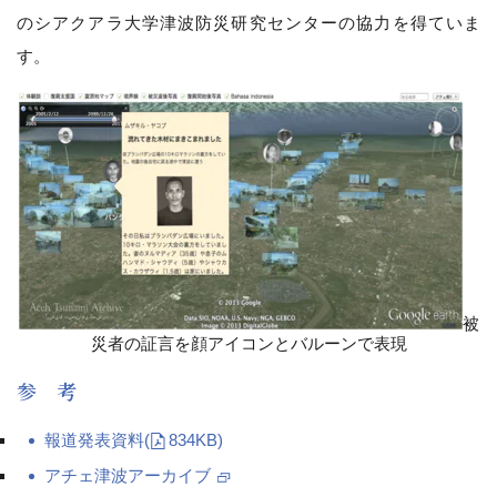
のシアクアラ大学津波防災研究センターの協力を得ていま
す。
被
災者の証言を顔アイコンとバルーンで表現
参 考
報道発表資料
(
834KB)
アチェ津波アーカイブ