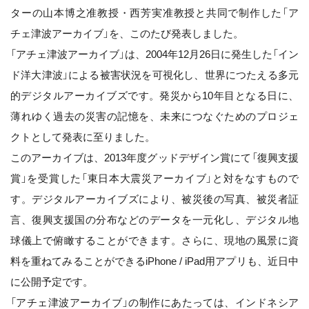
ターの山本博之准教授・西芳実准教授と共同で制作した「ア
チェ津波アーカイブ」を、このたび発表しました。
「アチェ津波アーカイブ」は、2004年12月26日に発生した「イン
ド洋大津波」による被害状況を可視化し、世界につたえる多元
的デジタルアーカイブズです。発災から10年目となる日に、
薄れゆく過去の災害の記憶を、未来につなぐためのプロジェ
クトとして発表に至りました。
このアーカイブは、2013年度グッドデザイン賞にて「復興支援
賞」を受賞した「東日本大震災アーカイブ」と対をなすもので
す。デジタルアーカイブズにより、被災後の写真、被災者証
言、復興支援国の分布などのデータを一元化し、デジタル地
球儀上で俯瞰することができます。さらに、現地の風景に資
料を重ねてみることができるiPhone / iPad用アプリも、近日中
に公開予定です。
「アチェ津波アーカイブ」の制作にあたっては、インドネシア