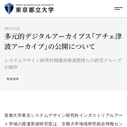
グローバルメニューにスキップ
|
フッターにスキップ
メ
メ
イ
ン
コ
2013.12.26
ン
多元的デジタルアーカイブス「アチェ津
テ
ン
波アーカイブ」の公開について
ツ
に
システムデザイン研究科渡邉英徳准教授らの研究グループ
ス
キ
が制作
ッ
プ
報道発表
首都大学東京システムデザイン研究科インダストリアルアー
ト学域の渡邉英徳研究室は、京都大学地域研究統合情報セン