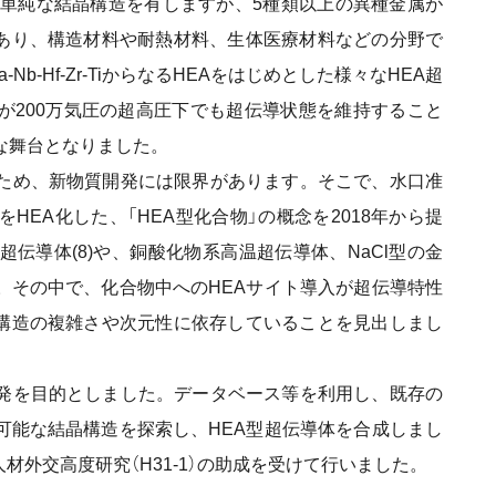
Aは単純な結晶構造を有しますが、5種類以上の異種金属が
あり、構造材料や耐熱材料、生体医療材料などの分野で
b-Hf-Zr-TiからなるHEAをはじめとした様々なHEA超
が200万気圧の超高圧下でも超伝導状態を維持すること
な舞台となりました。
ため、新物質開発には限界があります。そこで、水口准
をHEA化した、「HEA型化合物」の概念を2018年から提
超伝導体(8)や、銅酸化物系高温超伝導体、NaCl型の金
。その中で、化合物中へのHEAサイト導入が超伝導特性
構造の複雑さや次元性に依存していることを見出しまし
発を目的としました。データベース等を利用し、既存の
可能な結晶構造を探索し、HEA型超伝導体を合成しまし
外交高度研究（H31-1）の助成を受けて行いました。