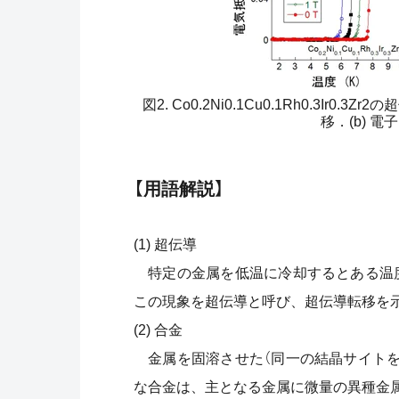
図2. Co0.2Ni0.1Cu0.1Rh0.3I
移．(b) 
【用語解説】
(1) 超伝導
特定の金属を低温に冷却するとある温度
この現象を超伝導と呼び、超伝導転移を
(2) 合金
金属を固溶させた（同一の結晶サイトを
な合金は、主となる金属に微量の異種金