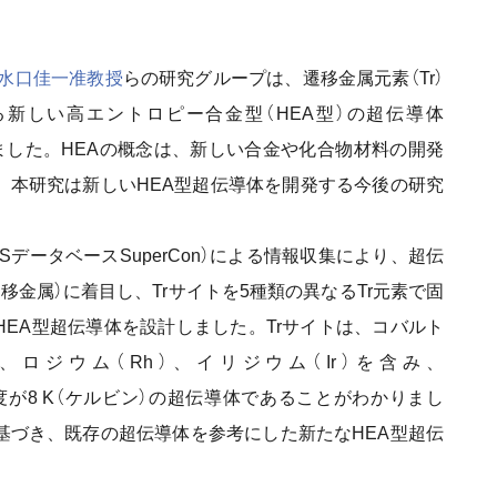
水口佳一准教授
らの研究グループは、遷移金属元素（Tr）
る新しい高エントロピー合金型（HEA型）の超伝導体
3Zr2を開発しました。HEAの概念は、新しい合金や化合物材料の開発
、本研究は新しいHEA型超伝導体を開発する今後の研究
データベースSuperCon）による情報収集により、超伝
r：遷移金属）に着目し、Trサイトを5種類の異なるTr元素で固
HEA型超伝導体を設計しました。Trサイトは、コバルト
u）、ロジウム（Rh）、イリジウム（Ir）を含み、
Zr2は転移温度が8 K（ケルビン）の超伝導体であることがわかりまし
基づき、既存の超伝導体を参考にした新たなHEA型超伝