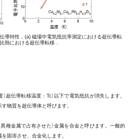
r0.3Zr2の超伝導特性．(a) 磁場中電気抵抗率測定における超伝導転
電子比熱における超伝導転移．
（超伝導転移温度：Tc）以下で電気抵抗が消失します。
示す物質を超伝導体と呼びます。
異種金属で占有させた）金属を合金と呼びます。一般的
属を固溶させ、合金化します。