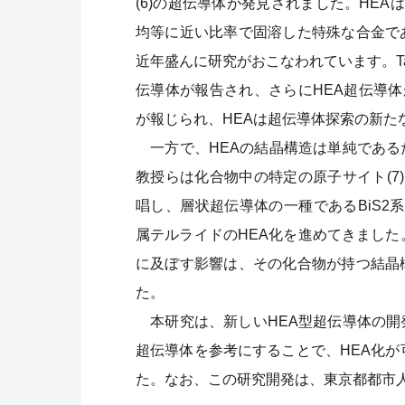
(6)の超伝導体が発見されました。HE
均等に近い比率で固溶した特殊な合金で
近年盛んに研究がおこなわれています。Ta-N
伝導体が報告され、さらにHEA超伝導体
が報じられ、HEAは超伝導体探索の新た
一方で、HEAの結晶構造は単純である
教授らは化合物中の特定の原子サイト(7)
唱し、層状超伝導体の一種であるBiS2系
属テルライドのHEA化を進めてきました
に及ぼす影響は、その化合物が持つ結晶
た。
本研究は、新しいHEA型超伝導体の開
超伝導体を参考にすることで、HEA化が
た。なお、この研究開発は、東京都都市人材