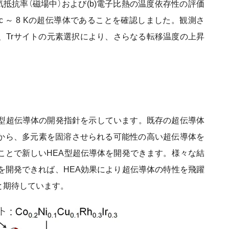
気抵抗率（磁場中）および(b)電子比熱の温度依存性の評価
.3Zr2がTc ～ 8 Kの超伝導体であることを確認しました。観測さ
く、Trサイトの元素選択により、さらなる転移温度の上昇
型超伝導体の開発指針を示しています。既存の超伝導体
中から、多元素を固溶させられる可能性の高い超伝導体を
ことで新しいHEA型超伝導体を開発できます。様々な結
を開発できれば、HEA効果により超伝導体の特性を飛躍
と期待しています。