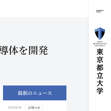
グロ
メ
イ
ン
メニ
コ
ン
テ
ン
ツ
に
伝導体を開発
ス
キ
ッ
プ
最新のニュース
2026.08.06
お知らせ