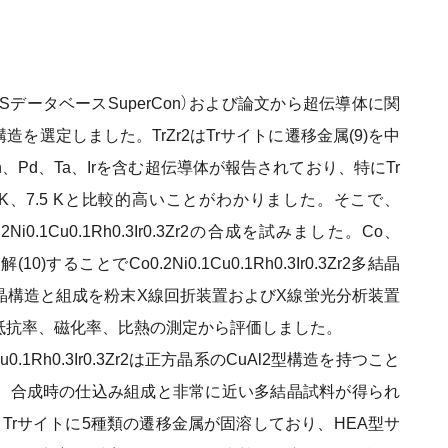
データベースSuperCon）および論文から超伝導体に関
を選定しました。TrZr2はTrサイトに遷移金属(9)を中
Rh、Pd、Ta、Irを含む超伝導体が報告されており、特にTr
1.3 K、7.5 Kと比較的高いことがわかりました。そこで、
i0.1Cu0.1Rh0.3Ir0.3Zr2の合成を試みました。Co、
)することでCo0.2Ni0.1Cu0.1Rh0.3Ir0.3Zr2多結晶
晶構造と組成を粉末X線回折装置およびX線蛍光分析装置
抵抗率、磁化率、比熱の測定から評価しました。
.1Rh0.3Ir0.3Zr2は正方晶系のCuAl2型構造を持つこと
、合成時の仕込み組成と非常に近い多結晶試料が得られ
Trサイトに5種類の遷移金属が固溶しており、HEA型サ