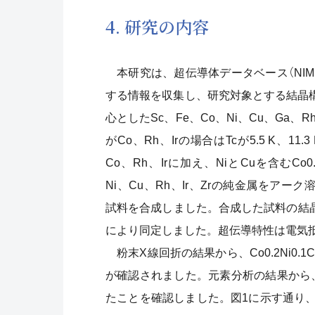
4. 研究の内容
本研究は、超伝導体データベース（NIMS
する情報を収集し、研究対象とする結晶構造
心としたSc、Fe、Co、Ni、Cu、Ga、
がCo、Rh、Irの場合はTcが5.5 K、1
Co、Rh、Irに加え、NiとCuを含むCo0.2N
Ni、Cu、Rh、Ir、Zrの純金属をアーク溶解(10
試料を合成しました。合成した試料の結
により同定しました。超伝導特性は電気
粉末X線回折の結果から、Co0.2Ni0.1Cu0
が確認されました。元素分析の結果から
たことを確認しました。図1に示す通り、