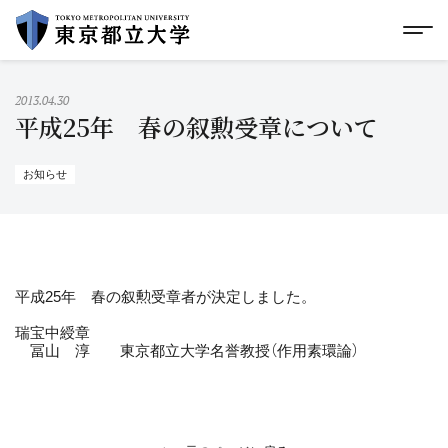
グローバルメニューにスキップ
|
フッターにスキップ
メ
メ
イ
ン
コ
2013.04.30
ン
平成25年 春の叙勲受章について
テ
ン
ツ
お知らせ
に
ス
キ
ッ
プ
平成25年 春の叙勲受章者が決定しました。
瑞宝中綬章
冨山 淳 東京都立大学名誉教授（作用素環論）