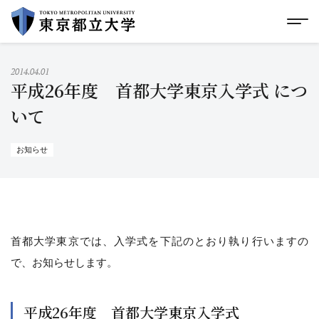
グローバルメニューにスキップ
|
フッターにスキップ
メ
メ
イ
ン
コ
2014.04.01
ン
平成26年度 首都大学東京入学式 につ
テ
ン
いて
ツ
に
ス
お知らせ
キ
ッ
プ
首都大学東京では、入学式を下記のとおり執り行いますの
で、お知らせします。
平成26年度 首都大学東京入学式