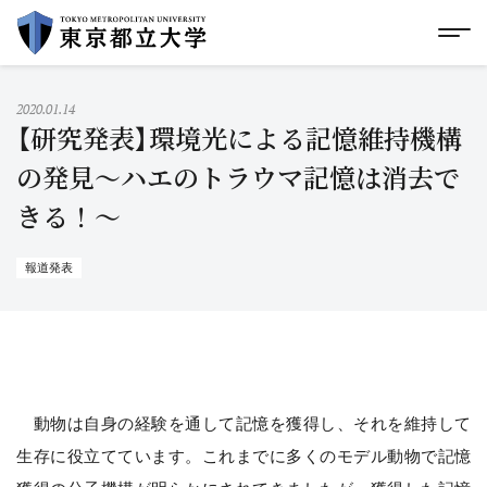
グローバルメニューにスキップ
|
フッターにスキップ
メ
メ
イ
ン
コ
2020.01.14
ン
【研究発表】環境光による記憶維持機構
テ
ン
の発見〜ハエのトラウマ記憶は消去で
ツ
きる！〜
に
ス
キ
ッ
報道発表
プ
動物は自身の経験を通して記憶を獲得し、それを維持して
生存に役立てています。これまでに多くのモデル動物で記憶