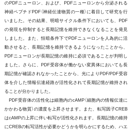
のPDFニューロン、および、PDFニューロンから分泌される
神経ペプチドPDF（神経伝達物質の一種）に着目して研究を行
いました。その結果、明暗サイクル条件下においても、PDF
の発現を抑制すると長期記憶を維持できなくなることを発見
しました。また、恒暗条件下でPDFニューロンを人為的に活
動させると、長期記憶を維持できるようになったことから、
PDFニューロンが長期記憶の維持に必須であることが判明し
ました。さらに、PDF受容体が働かない変異体においても長
期記憶が確認されなかったことから、光によりPDF/PDF受容
体を介した情報伝達経路が活性化されて長期記憶が維持され
ることが分かりました。
PDF受容体の活性化は細胞内のcAMP（細胞内の情報伝達に
かかわる物質）の濃度を上昇させます。また、転写因子CREB
はcAMPの上昇に伴い転写が活性化されます。長期記憶の維持
にCREBの転写活性が必要かどうかを明らかにするため、ハエ