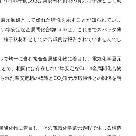
ような非平衡反応は新規材料創製の有力な手法として期
還元触媒として優れた特性を示すことが知られていま
2
ない準安定な金属間化合物CuIn
は、これまでスパッタ薄
2
り、粒子状材料としての合成例は報告されていませんでし
ベルで均一に含む複合金属酸化物に着目し、電気化学還元
とで、相図には存在しない準安定なCu–In金属間化合物
られた準安定相の構造とCO
還元反応特性との関係を明
2
金属酸化物に着目し、その電気化学還元過程で生じる構造