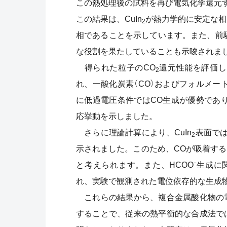
この熱処理後の試料を再び電気化学還元する
この結果は、CuIn
が熱力学的に安定な相
2
相であることを示しています。また、前駆体
な役割を果たしていることも示唆されま
得られた粒子のCO
還元性能を評価し
2
れ、一酸化炭素（CO）およびフォルメート
に低過電圧条件ではCO生成が優勢であり
応挙動を示しました。
さらに理論計算により、CuIn
表面では
2
示されました。このため、COが吸着する
と考えられます。また、HCOO⁻生成に関
れ、実験で観測された電位依存的な生成
これらの結果から、複合金属酸化物の
することで、従来の熱平衡的な合成法で