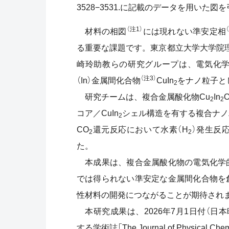
3528−3531.に記載のデータを用いた図
（注1）
材料の相図
には現れない準安定相
る重要な課題です。東京都立大学大学院理
崎玲助教らの研究グループは、電気化学
（注3）
（In）金属間化合物
CuIn
をナノ粒子と
2
研究チームは、複合金属酸化物Cu
In
2
2
コア／CuIn
シェル構造を有する複合ナノ
2
CO
還元反応において水素（H
）発生反
2
2
た。
本成果は、複合金属酸化物の電気化学
では得られない準安定な金属間化合物を
性材料の開発につながることが期待され
本研究成果は、2026年7月1日付（日本時間）で米
する学術誌「The Journal of Physical C