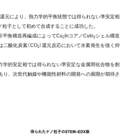
学還元により、熱力学的平衡状態では得られない準安定相
ノ粒子として初めて合成することに成功した。
非平衡構造再編成によってCu
Inコア／CuIn
シェル構造
2
2
二酸化炭素（CO
）還元反応において水素発生を強く抑
2
熱力学的安定相では得られない準安定な金属間化合物を創
あり、次世代触媒や機能性材料の開発への展開が期待さ