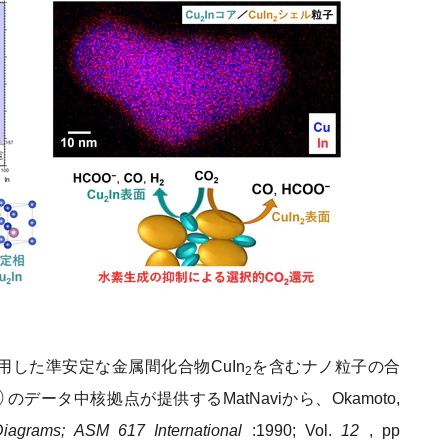
用した準安定な金属間化合物CuIn
を含むナノ粒子の合
2
データ中核拠点が提供するMatNaviから、Okamoto,
iagrams; ASM 617 International
:1990; Vol.
12
, pp