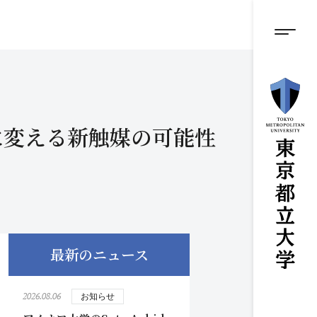
グロ
メ
イ
ン
メニ
コ
ン
テ
ン
ツ
に
に変える新触媒の可能性
ス
キ
ッ
プ
最新のニュース
2026.08.06
お知らせ