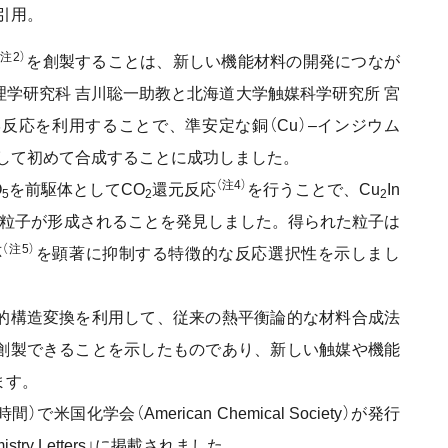
を引用。
（注2）
を創製することは、新しい機能材料の開発につなが
学研究科 吉川聡一助教と北海道大学触媒科学研究所 宮
反応を利用することで、準安定な銅（Cu）–インジウム
して初めて合成することに成功しました。
（注4）
O
を前駆体としてCO
還元反応
を行うことで、Cu
In
5
2
2
粒子が形成されることを発見しました。得られた粒子は
（注5）
応
を顕著に抑制する特徴的な反応選択性を示しまし
的構造変換を利用して、従来の熱平衡論的な材料合成法
創製できることを示したものであり、新しい触媒や機能
ます。
国化学会（American Chemical Society）が発行
hemistry Letters」に掲載されました。