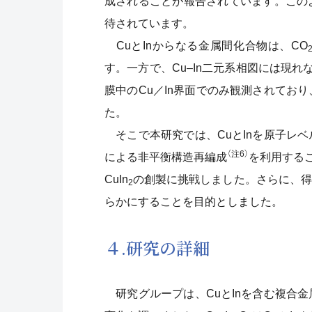
成されることが報告されています。この
待されています。
CuとInからなる金属間化合物は、CO
す。一方で、Cu–In二元系相図には現れ
膜中のCu／In界面でのみ観測されてお
た。
そこで本研究では、CuとInを原子レ
（注6）
による非平衡構造再編成
を利用するこ
CuIn
の創製に挑戦しました。さらに、得
2
らかにすることを目的としました。
４.研究の詳細
研究グループは、CuとInを含む複合