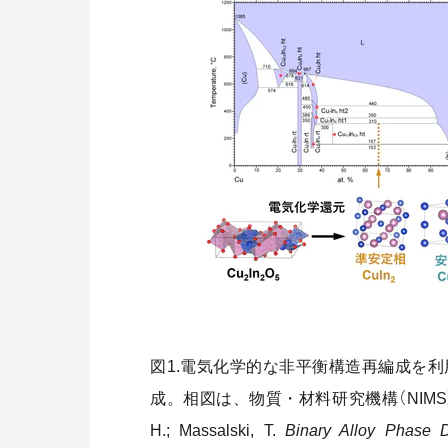
図1.電気化学的な非平衡構造再編成を利
成。相図は、物質・材料研究機構（NIMS）の
H.; Massalski, T.
Binary Alloy Phase D