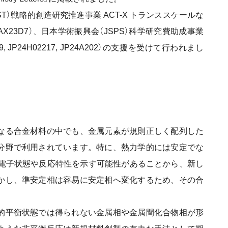
）戦略的創造研究推進事業 ACT-X トランススケールな
X23D7）、日本学術振興会（JSPS）科学研究費助成事業
K01259, JP24H02217, JP24A202）の支援を受けて行われまし
なる合金材料の中でも、金属元素が規則正しく配列した
分野で利用されています。特に、熱力学的には安定でな
な電子状態や反応特性を示す可能性があることから、新し
かし、準安定相は容易に安定相へ変化するため、その合
的平衡状態では得られない金属相や金属間化合物相が形