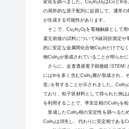
変化を調べました。Cu
In
O
はCuとI
2
2
5
の局所的な原子配列に起因して、通常の
が生成する可能性があります。
そこで、Cu
In
O
を電極触媒として用
2
2
5
還元前後の試料についてX線回折測定や
的に安定な金属間化合物Cu
Inだけでな
2
物CuIn
が形成されていることが明らかに
2
さらに、走査透過電子顕微鏡（STEM）
にはInを多く含むCuIn
層が形成され、そ
2
造」を有することが示されました。CuIn
2
ており、粒子状材料として得られた例は
を利用することで、準安定相のCuIn
を粒
2
形成したCuIn
相の安定性を調べるため、
2
CuIn
は消失し、代わりに安定相であるC
2