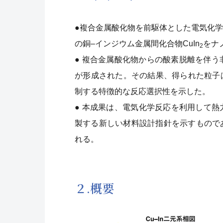
●複合金属酸化物を前駆体とした電気化
の銅–インジウム金属間化合物CuIn
をナ
2
● 複合金属酸化物からの酸素脱離を伴う
が形成された。その結果、得られた粒子は
制する特徴的な反応選択性を示した。
● 本成果は、電気化学反応を利用して
製する新しい材料設計指針を示すもので
れる。
２.概要