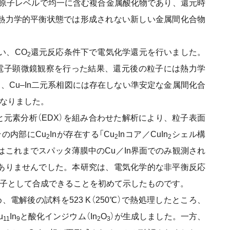
nを原子レベルで均一に含む複合金属酸化物であり、還元時
熱力学的平衡状態では形成されない新しい金属間化合物
い、CO
還元反応条件下で電気化学還元を行いました。
2
電子顕微鏡観察を行った結果、還元後の粒子には熱力学
く、Cu–In二元系相図には存在しない準安定な金属間化合
なりました。
と元素分析（EDX）を組み合わせた解析により、粒子表面
の内部にCu
Inが存在する「Cu
Inコア／CuIn
シェル構
2
2
2
はこれまでスパッタ薄膜中のCu／In界面でのみ観測され
ありませんでした。本研究は、電気化学的な非平衡反応
子として合成できることを初めて示したものです。
電解後の試料を523 K（250℃）で熱処理したところ、
u
In
と酸化インジウム（In
O
）が生成しました。一方、
11
9
2
3