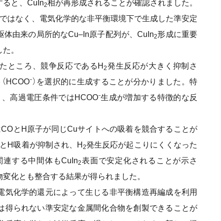
と、CuIn
相が再形成されることが確認されました。
2
ではなく、電気化学的な非平衡環境下で生成した準安定
由来の局所的なCu–In原子配列が、CuIn
形成に重要
2
した。
たところ、競争反応であるH
発生反応が大きく抑制さ
2
（HCOO⁻）を選択的に生成することが分かりました。特
、高過電圧条件ではHCOO⁻生成が増加する特徴的な反
COとH原子が同じCuサイトへの吸着を競合することが
とH吸着が抑制され、H
発生反応が起こりにくくなった
2
連する中間体もCuIn
表面で安定化されることが示さ
2
物変化とも整合する結果が得られました。
電気化学的還元によって生じる非平衡構造再編成を利用
は得られない準安定な金属間化合物を創製できることが