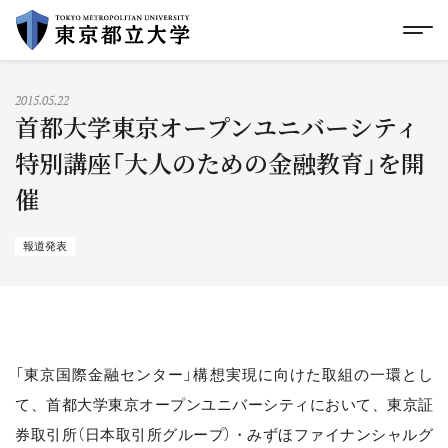
グローバルメニューにスキップ
|
フッターにスキップ
メ
メ
イ
ン
コ
2015.05.22
ン
首都大学東京オープンユニバーシティ
テ
ン
特別講座「大人のための金融教育」を開
ツ
催
に
ス
キ
ッ
報道発表
プ
「東京国際金融センター」構想実現に向けた取組の一環とし
て、首都大学東京オープンユニバーシティにおいて、東京証
券取引所（日本取引所グループ）・みずほファイナンシャルグ