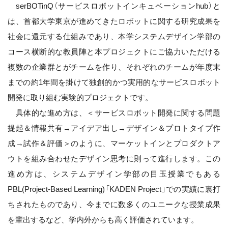
serBOTinQ（サービスロボットインキュベーションhub）と
は、首都大学東京が進めてきたロボットに関する研究成果を
社会に還元する仕組みであり、本学システムデザイン学部の
コース横断的な教員陣と本プロジェクトにご協力いただける
複数の企業群とがチームを作り、それぞれのチームが年度末
までの約1年間を掛けて独創的かつ実用的なサービスロボット
開発に取り組む実験的プロジェクトです。
具体的な進め方は、＜サービスロボット開発に関する問題
提起＆情報共有→アイデア出し→デザイン＆プロトタイプ作
成→試作＆評価＞のように、マーケットインとプロダクトア
ウトを組み合わせたデザイン思考に則って進行します。この
進め方は、システムデザイン学部の目玉授業でもある
PBL(Project-Based Learning)「KADEN Project」での実績に裏打
ちされたものであり、今までに数多くのユニークな授業成果
を輩出するなど、学内外からも高く評価されています。