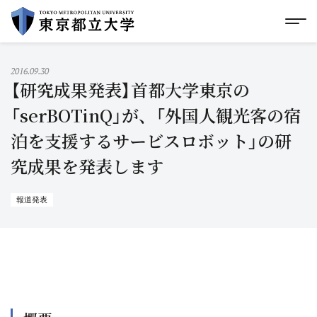
グローバルメニューにスキップ
|
フッターにスキップ
メ
メ
イ
ン
コ
2016.09.30
ン
【研究成果発表】首都大学東京の
テ
ン
「serBOTinQ」が、「外国人観光客の宿
ツ
泊を支援するサービスロボット」の研
に
ス
究成果を発表します
キ
ッ
プ
報道発表