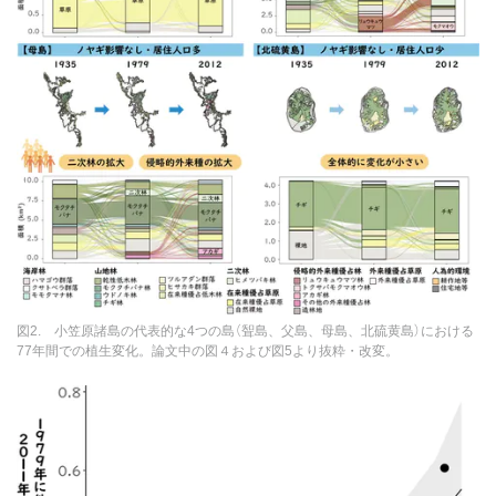
図2. 小笠原諸島の代表的な4つの島（聟島、父島、母島、北硫黄島）における
77年間での植生変化。論文中の図４および図5より抜粋・改変。