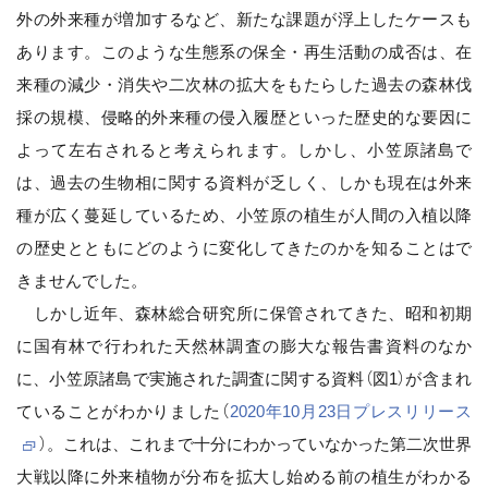
外の外来種が増加するなど、新たな課題が浮上したケースも
あります。このような生態系の保全・再生活動の成否は、在
来種の減少・消失や二次林の拡大をもたらした過去の森林伐
採の規模、侵略的外来種の侵入履歴といった歴史的な要因に
よって左右されると考えられます。しかし、小笠原諸島で
は、過去の生物相に関する資料が乏しく、しかも現在は外来
種が広く蔓延しているため、小笠原の植生が人間の入植以降
の歴史とともにどのように変化してきたのかを知ることはで
きませんでした。
しかし近年、森林総合研究所に保管されてきた、昭和初期
に国有林で行われた天然林調査の膨大な報告書資料のなか
に、小笠原諸島で実施された調査に関する資料（図1）が含まれ
ていることがわかりました（
2020年10月23日プレスリリース
）。これは、これまで十分にわかっていなかった第二次世界
大戦以降に外来植物が分布を拡大し始める前の植生がわかる