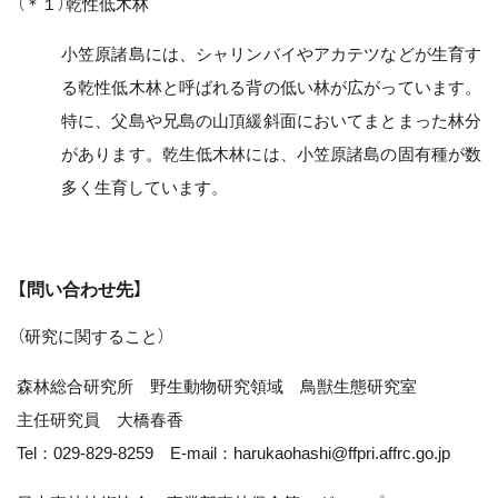
（＊１）乾性低木林
小笠原諸島には、シャリンバイやアカテツなどが生育す
る乾性低木林と呼ばれる背の低い林が広がっています。
特に、父島や兄島の山頂緩斜面においてまとまった林分
があります。乾生低木林には、小笠原諸島の固有種が数
多く生育しています。
【問い合わせ先】
（研究に関すること）
森林総合研究所 野生動物研究領域 鳥獣生態研究室
主任研究員 大橋春香
Tel：029-829-8259 E-mail：harukaohashi@ffpri.affrc.go.jp