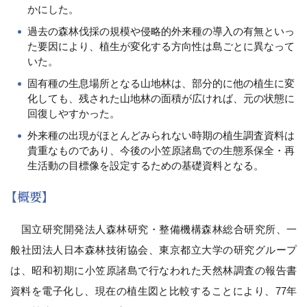
かにした。
過去の森林伐採の規模や侵略的外来種の導入の有無といっ
た要因により、植生が変化する方向性は島ごとに異なって
いた。
固有種の生息場所となる山地林は、部分的に他の植生に変
化しても、残された山地林の面積が広ければ、元の状態に
回復しやすかった。
外来種の出現がほとんどみられない時期の植生調査資料は
貴重なものであり、今後の小笠原諸島での生態系保全・再
生活動の目標像を設定するための基礎資料となる。
【概要】
国立研究開発法人森林研究・整備機構森林総合研究所、一
般社団法人日本森林技術協会、東京都立大学の研究グループ
は、昭和初期に小笠原諸島で行なわれた天然林調査の報告書
資料を電子化し、現在の植生図と比較することにより、77年