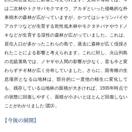
は二次林やトクサバモクマオウ、アカギといった侵略的な外
来樹木の森林が広がっていますが、かつてはシャリンバイや
アカテツなどが生育する乾性低木林やモクタチバナやウドノ
キなどが生育する湿性の森林が広がっていました。これは、
居住人口が多かったこれらの島で、過去に森林が広く伐採さ
れたことによる影響と考えられます。これに対し、火山列島
の北硫黄島では、ノヤギや人間の影響が少なく、昔も今と変
わらずチギ林が広く分布していました。さらに、固有種の生
息場所となる山地林は、部分的に一度他の植生に変化して
も、残存している山地林の面積が大きければ、1935年時点で
の状態に回復しやすく、面積が小さいとほとんど回復しない
ことがわかりました（図3）。
【今後の展開】