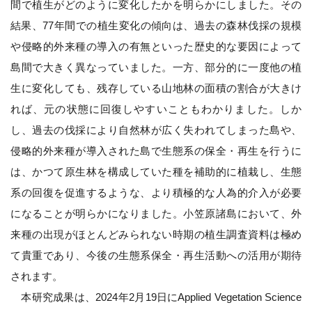
間で植生がどのように変化したかを明らかにしました。その
結果、77年間での植生変化の傾向は、過去の森林伐採の規模
や侵略的外来種の導入の有無といった歴史的な要因によって
島間で大きく異なっていました。一方、部分的に一度他の植
生に変化しても、残存している山地林の面積の割合が大きけ
れば、元の状態に回復しやすいこともわかりました。しか
し、過去の伐採により自然林が広く失われてしまった島や、
侵略的外来種が導入された島で生態系の保全・再生を行うに
は、かつて原生林を構成していた種を補助的に植栽し、生態
系の回復を促進するような、より積極的な人為的介入が必要
になることが明らかになりました。小笠原諸島において、外
来種の出現がほとんどみられない時期の植生調査資料は極め
て貴重であり、今後の生態系保全・再生活動への活用が期待
されます。
本研究成果は、2024年2月19日にApplied Vegetation Science