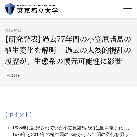
グローバルメニューにスキップ
|
フッターにスキップ
メ
メ
イ
ン
コ
2024.05.16
ン
【研究発表】過去77年間の小笠原諸島の
テ
ン
植生変化を解明 －過去の人為的攪乱の
ツ
履歴が、生態系の復元可能性に影響－
に
ス
キ
ッ
報道発表
プ
【ポイント】
1935年に記録されていた小笠原諸島の植生図を電子化し、
1979年と2012年の植生図の比較から77年間の変化を明ら