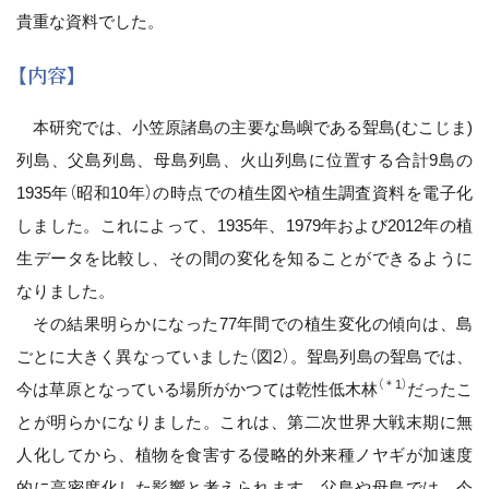
貴重な資料でした。
【内容】
本研究では、小笠原諸島の主要な島嶼である聟島(むこじま)
列島、父島列島、母島列島、火山列島に位置する合計9島の
1935年（昭和10年）の時点での植生図や植生調査資料を電子化
しました。これによって、1935年、1979年および2012年の植
生データを比較し、その間の変化を知ることができるように
なりました。
その結果明らかになった77年間での植生変化の傾向は、島
ごとに大きく異なっていました（図2）。聟島列島の聟島では、
（＊1）
今は草原となっている場所がかつては乾性低木林
だったこ
とが明らかになりました。これは、第二次世界大戦末期に無
人化してから、植物を食害する侵略的外来種ノヤギが加速度
的に高密度化した影響と考えられます。父島や母島では、今