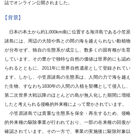
誌でオンライン公開されました。
【背景】
日本の本土から約1,000km南に位置する海洋島である小笠原
諸島には、周辺の大陸や島との間の海を越えられない動植物
が分布せず、独自の生態系が成立し、数多くの固有種が生育
しています。その豊かで独特な自然の価値は世界的にも認め
られるとともに、2011年に世界自然遺産として登録されてい
ます。しかし、小笠原諸島の生態系は、人間の力で海を越え
た生物、すなわち1830年の人間の入植を契機として侵入し、
第二次世界大戦以降のほとんどの島が無人化した期間に増殖
したと考えられる侵略的外来種によって脅かされています。
小笠原諸島では貴重な生態系を保全・再生するため、侵略
的外来種の駆除事業が行われており、一部の在来種の回復が
確認されています。その一方で、事業の実施後に駆除対象以