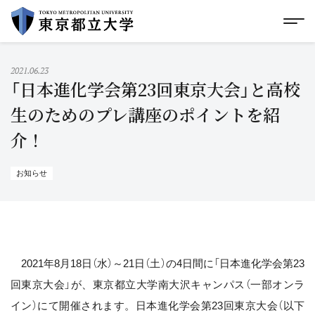
グローバルメニューにスキップ
|
フッターにスキップ
メ
メ
イ
ン
コ
2021.06.23
ン
「日本進化学会第23回東京大会」と高校
テ
ン
生のためのプレ講座のポイントを紹
ツ
介！
に
ス
キ
ッ
お知らせ
プ
2021年8月18日（水）～21日（土）の4日間に「日本進化学会第23
回東京大会」が、東京都立大学南大沢キャンパス（一部オンラ
イン）にて開催されます。日本進化学会第23回東京大会（以下