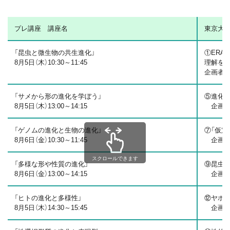
プレ講座 講座名
東京大
「昆虫と微生物の共生進化」
①ERA
8月5日（木）10:30～11:45
理解を
企画者：
「サメから形の進化を学ぼう」
⑤進化
8月5日（木）13:00～14:15
企画者：
「ゲノムの進化と生物の進化」
⑦「仮
8月6日（金）10:30～11:45
企画者：
スクロールできます
「多様な形や性質の進化」
⑨昆虫
8月6日（金）13:00～14:15
企画者：
「ヒトの進化と多様性」
⑫ヤポ
8月5日（木）14:30～15:45
企画者：