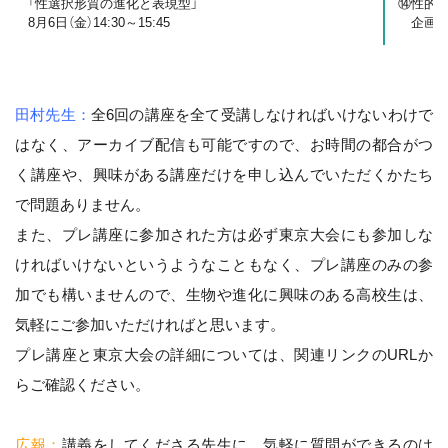
「性選択形質の進化と表現型」
⑭性的
8月6日（金）14:30～15:45
企画者：
田村先生：
全6回の講座を全て受講しなければいけないわけで
はなく、アーカイブ配信も可能ですので、お時間の都合がつ
く講座や、興味がある講座だけを申し込んでいただくかたち
で問題ありません。
また、プレ講座に参加された方は必ず東京大会にも参加しな
ければいけないというようなこともなく、プレ講座のみの参
加でも構いませんので、生物や進化に興味のある高校生は、
気軽にご参加いただければと思います。
プレ講座と東京大会の詳細については、関連リンクのURLか
らご確認ください。
広報：
講義をしてくださる先生に、気軽に質問ができるのは