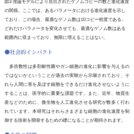
図3 理論モデルにより見出されたゲノムコピーの数と進化速度
の関係。ここでは、あるパラメータにおける進化速度を示し
ており、この場合、最適なゲノム数は10コピー程度である。
どれだけパラメータを変化させても、最適なゲノム数はある
範囲内に収まっており、無限に増えることはない。
●社会的インパクト
多倍数性は多剤耐性菌やガン細胞の進化に影響を与えるの
ではないかということが過去の実験から示唆されており、そ
れら人間に害を及ぼす細胞をできるだけ進化させないように
することは、医学的に重要な課題です。また、近年、物質生
産などのために、微生物を人工進化させる研究が数多く行わ
れています。本研究はそれらさまざまな細胞の進化速度を制
御する技術を開発するための礎になることが期待されます。