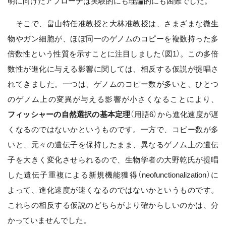
明に向けたアプローチは実験的にも理論的にも困難でした。
そこで、畠山特任准教授と大林准教授は、さまざまな微生
物やガン細胞が、ほぼ同一のゲノムのコピーを複数持った多
倍数性という性質を示すことに注目しました（図1）。この多倍
数性が進化に与える影響に関しては、相反する仮説が提唱さ
れてきました。一つは、ゲノムのコピー数が多いと、ひとつ
のゲノム上の変異が与える影響が小さくなることにより、
フィッシャーの自然選択の基本定理
（用語6）から進化速度が遅
くなるのではないかというものです。一方で、コピー数が多
いと、元々の遺伝子を保持したまま、異なるゲノム上の遺伝
子を大きく変化させられるので、生物学者の大野乾氏が提唱
した遺伝子重複による新規機能獲得（neofunctionalization）に
よって、進化速度が速くなるのではないかというものです。
これらの相反する仮説のどちらがより確からしいのかは、分
かっていませんでした。