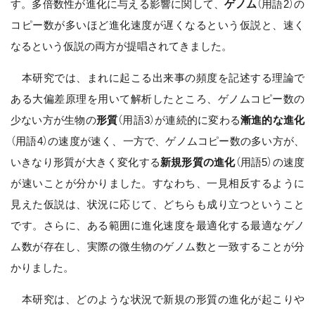
す。多倍数性が進化に与える影響に関して、
ゲノム
（用語2）の
コピー数が多いほど進化速度が遅くなるという仮説と、速く
なるという仮説の両方が提唱されてきました。
本研究では、まれに起こる出来事の頻度を記述する理論で
ある大偏差原理を用いて解析したところ、ゲノムコピー数の
少ない方が生物の
形質
（用語3）が連続的に変わる
漸進的な進化
（用語4）の速度が速く、一方で、ゲノムコピー数の多い方が、
いきなり形質が大きく変化する
新規形質の進化
（用語5）の速度
が速いことが分かりました。すなわち、一見相反するように
見えた仮説は、状況に応じて、どちらも成り立つということ
です。さらに、ある範囲に進化速度を最適化する最適なゲノ
ム数が存在し、実際の微生物のゲノム数と一致することが分
かりました。
本研究は、どのような状況で新規の形質の進化が起こりや