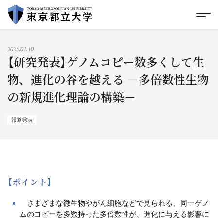
グローバルメニューにスキップ
|
フッターにスキップ
メ
メ
イ
ン
コ
2025.01.10
ン
【研究発表】ゲノムコピー数多くして生
テ
ン
物、進化の谷を越える －多倍数性生物
ツ
の新規進化理論の構築－
に
ス
キ
ッ
報道発表
プ
【ポイント】
さまざまな微生物やがん細胞などで見られる、同一ゲノ
ムのコピーを多数持った多倍数性が、進化に与える影響に