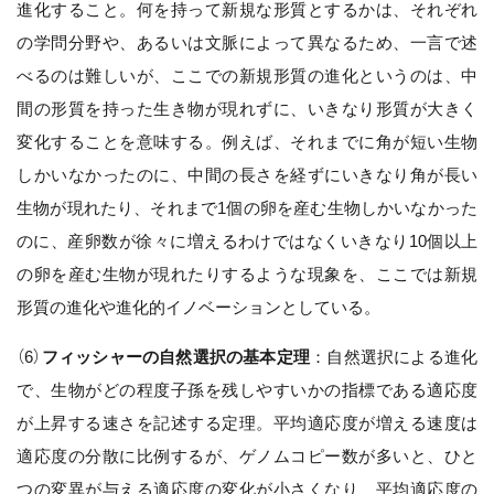
進化すること。何を持って新規な形質とするかは、それぞれ
の学問分野や、あるいは文脈によって異なるため、一言で述
べるのは難しいが、ここでの新規形質の進化というのは、中
間の形質を持った生き物が現れずに、いきなり形質が大きく
変化することを意味する。例えば、それまでに角が短い生物
しかいなかったのに、中間の長さを経ずにいきなり角が長い
生物が現れたり、それまで1個の卵を産む生物しかいなかった
のに、産卵数が徐々に増えるわけではなくいきなり10個以上
の卵を産む生物が現れたりするような現象を、ここでは新規
形質の進化や進化的イノベーションとしている。
（6）
フィッシャーの自然選択の基本定理
：自然選択による進化
で、生物がどの程度子孫を残しやすいかの指標である適応度
が上昇する速さを記述する定理。平均適応度が増える速度は
適応度の分散に比例するが、ゲノムコピー数が多いと、ひと
つの変異が与える適応度の変化が小さくなり、平均適応度の