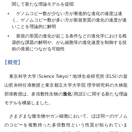
関して新たな理論モデルを提唱
ゲノムコピー数が少ない方が漸進的な進化の速度は速
く、ゲノムコピー数が多い方が新規形質の進化の速度が速
いことを理論的に解明
新規の形質の進化が起こる条件などの進化学における根
源的な課題の解明や、がん細胞等の進化速度を制御する技
術の発展につながる可能性
【概要】
東京科学大学（Science Tokyo）* 地球生命研究所（ELSI）の畠
山哲央特任准教授と東京都立大学大学院 理学研究科の大林龍
胆准教授は、多倍数性生物の
進化
（用語1）に関する新たな理論
モデルを構築しました。
さまざまな微生物やガン細胞において、ほぼ同一のゲノム
のコピーを複数持った多倍数性という性質が知られていま