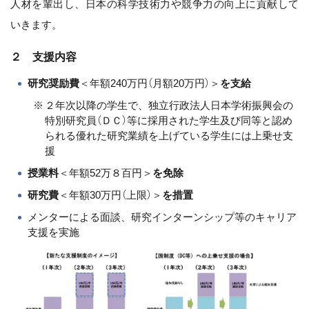
人材を輩出し、日本の科学技術力や競争力の向上に貢献して
いきます。
２ 支援内容
研究奨励費
＜年額240万円（月額20万円）＞
を支給
２年次以降の学生で、独立行政法人日本学術振興会の
特別研究員（ＤＣ）等に採用された学生及び同等と認め
られる優れた研究業績を上げている学生には上乗せ支
援
授業料
＜年額52万８百円＞
を免除
研究費
＜年額30万円（上限）＞
を措置
メンターによる面談、研究インターンシップ等のキャリア
支援を実施