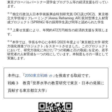
東京グローバルパートナー奨学金プログラム等の経済支援を行ってい
ます。
※２
独立行政法人日本学術振興会特別研究員（DC1及びDC2)、東京都
立大学領域リフレーミング（Arena Reframing: AR）双対型博士人材育
成プロジェクト（SPRING）等の採用学生及び同等と認められた学生
※３
上乗せ支援により、年間約472万円相当の経済的支援を実現しま
す。
※４
本学では、学長を中心に令和5（2023）年度より「東京都立大学 研究
力強化推進プロジェクト」をスタートさせました。このプロジェクト
において、研究力強化に向けた「7つの戦略と21の取組」を定め、若手
研究者の人材育成を一つの柱にしています。本制度もその一環として
実施します。
本件は、「
2050東京戦略
」を推進する取組です。
戦略３ 教育「世界水準の教育研究で東京・日本の発展に
貢献する東京都立大学」