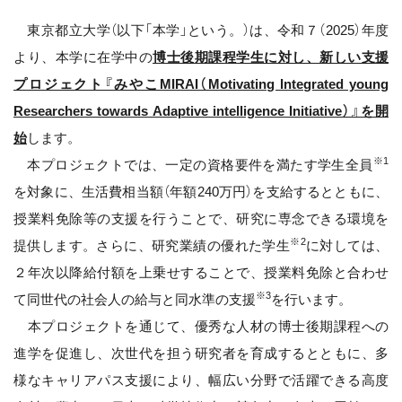
東京都立大学（以下「本学」という。）は、令和７（2025）年度
より、本学に在学中の
博士後期課程学生に対し、新しい支援
プロジェクト『みやこMIRAI（Motivating Integrated young
Researchers towards Adaptive intelligence Initiative）』を開
始
します。
※1
本プロジェクトでは、一定の資格要件を満たす学生全員
を対象に、生活費相当額（年額240万円）を支給するとともに、
授業料免除等の支援を行うことで、研究に専念できる環境を
※2
提供します。さらに、研究業績の優れた学生
に対しては、
２年次以降給付額を上乗せすることで、授業料免除と合わせ
※3
て同世代の社会人の給与と同水準の支援
を行います。
本プロジェクトを通じて、優秀な人材の博士後期課程への
進学を促進し、次世代を担う研究者を育成するとともに、多
様なキャリアパス支援により、幅広い分野で活躍できる高度