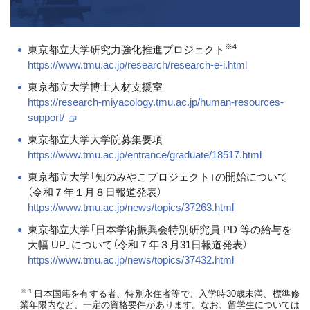
※4
東京都立大学研究力強化推進プロジェクト
https://www.tmu.ac.jp/research/research-e-i.html
東京都立大学博士人材支援室
https://research-miyacology.tmu.ac.jp/human-resources-
support/
東京都立大学大学院募集要項
https://www.tmu.ac.jp/entrance/graduate/18517.html
東京都立大学「知のみやこプロジェクト」の開始について
（令和７年１月８日報道発表）
https://www.tmu.ac.jp/news/topics/37263.html
東京都立大学「日本学術振興会特別研究員 PD 等の給与を
大幅 UP」について（令和７年３月31日報道発表）
https://www.tmu.ac.jp/news/topics/37432.html
※１
日本国籍を有する者、特別永住者等で、入学時30歳未満、標準修
業年限内など、一定の資格要件があります。なお、留学生については