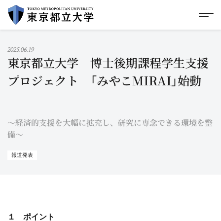
グローバルメニューにスキップ
|
フッターにスキップ
メ
メ
イ
ン
コ
2025.06.19
ン
東京都立大学 博士後期課程学生支援
テ
ン
プロジェクト 「みやこMIRAI」始動
ツ
に
ス
キ
～経済的支援を大幅に拡充し、研究に専念できる環境を整
ッ
プ
備～
報道発表
１ ポイント