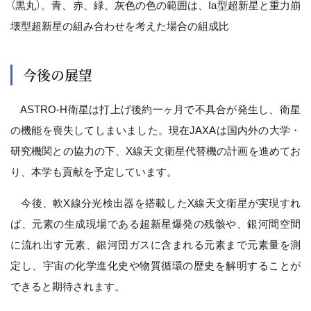
（黒丸）。青、赤、緑、灰色の色の範囲は、Ia型超新星と重力崩
壊型超新星の組み合わせを考えた場合の組成比
今後の展望
ASTRO-H衛星は打上げ後約一ヶ月で不具合が発生し、衛星
の機能を喪失してしまいました。現在JAXAは国内外の大学・
研究機関との協力の下、X線天文衛星代替機の計画を進めてお
り、本学も貢献を予定しています。
今後、軟X線分光検出器を搭載したX線天文衛星が実現すれ
ば、元素の生成現場である超新星爆発の残骸や、銀河間空間
に流れ出す元素、銀河団ガスに含まれる元素まで元素量を測
定し、宇宙の化学進化史や物質循環の歴史を解明することが
できると期待されます。