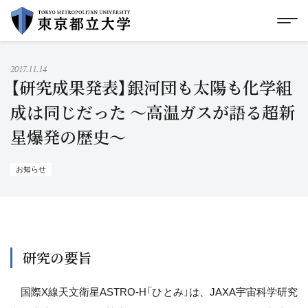
グローバルメニューにスキップ
|
フッターにスキップ
メ
メ
イ
ン
コ
2017.11.14
ン
【研究成果発表】銀河団も太陽も化学組
テ
ン
成は同じだった ～高温ガスが語る超新
ツ
星爆発の歴史～
に
ス
キ
ッ
お知らせ
プ
研究の要旨
国際X線天文衛星ASTRO-H「ひとみ」は、JAXA宇宙科学研究