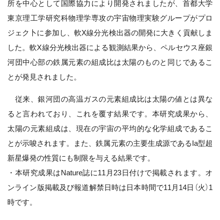
所を中心として国際協力により開発されましたが、首都大学
東京理工学研究科物理学専攻の宇宙物理実験グループがプロ
ジェク卜に参加し、軟X線分光検出器の開発に大きく貢献しま
した。軟X線分光検出器による観測結果から、ペルセウス座銀
河団中心部の鉄属元素の組成比は太陽のものと同じであるこ
とが発見されました。
従来、銀河団の高温ガスの元素組成比は太陽の値とは異な
ると言われており、これを覆す結果です。本研究成果から、
太陽の元素組成は、現在の宇宙の平均的な化学組成であるこ
とが示唆されます。また、鉄属元素の主要生成源であるIa型超
新星爆発の性質にも制限を与える結果です。
・本研究成果はNature誌に11月23日付けで掲載されます。オ
ンライン版掲載及び報道解禁日時は日本時間で11月14日（火）1
時です。