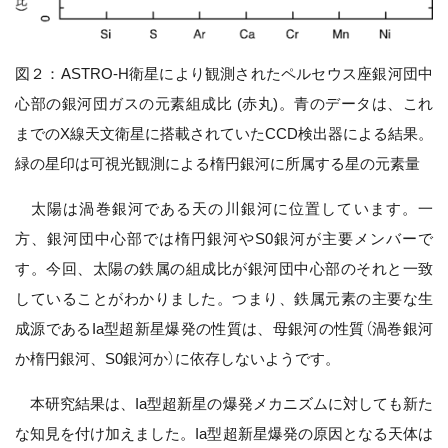
図２：ASTRO-H衛星により観測されたペルセウス座銀河団中
心部の銀河団ガスの元素組成比 (赤丸)。青のデータは、これ
までのX線天文衛星に搭載されていたCCD検出器による結果。
緑の星印は可視光観測による楕円銀河に所属する星の元素量
太陽は渦巻銀河である天の川銀河に位置しています。一
方、銀河団中心部では楕円銀河やS0銀河が主要メンバーで
す。今回、太陽の鉄属の組成比が銀河団中心部のそれと一致
していることがわかりました。つまり、鉄属元素の主要な生
成源であるIa型超新星爆発の性質は、母銀河の性質（渦巻銀河
か楕円銀河、S0銀河か）に依存しないようです。
本研究結果は、Ia型超新星の爆発メカニズムに対しても新た
な知見を付け加えました。Ia型超新星爆発の原因となる天体は