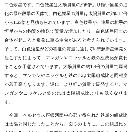
白色矮星です。白色矮星は太陽質量の約6倍より軽い恒星の進
化の最終段階の天体で、白色矮星の質量は太陽質量の約0.17倍
から1.33倍と見積もられています。白色矮星が、連星の相手の
恒星からの物質の輸送で質量が増加したり、白色矮星同士の
合体が起こると爆発に至る場合があると考えられています。
そして、白色矮星がどの程度の質量に達してIa型超新星爆発を
起こすかによって、マンガンやニッケルと鉄の組成比が変わ
ることが予想されています。太陽質量の約1.4倍の質量で爆発
すると、マンガンやニッケルと鉄の比は太陽組成比と同程度
か若干高くなります。逆に、より軽い質量で爆発すると、マ
ンガンやニッケルと鉄の比は太陽組成比よりも低くなりま
す。
今回、ペルセウス座銀河団中心部で得られた鉄属の組成比
は太陽と同じだったことから、図３のように、この組成比を