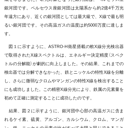
銀河団です。ペルセウス座銀河団は太陽系から約2億4千万光
年遠方にあり、近くの銀河団としては最大級で、X線で最も明
るい銀河団です。その高温ガスの温度は約5000万度に達しま
す。
図１に示すように、ASTRO-H衛星搭載の軟X線分光検出器
で取得されたX線スペクトルは、エネルギー決定精度（スペク
トルの分解能）が劇的に向上しました。その結果、これまでの
検出器では分解できなかった、鉄とニッケルの特性X線を分離
し、さらに微弱なクロムやマンガンの特性X線を検出すること
にも成功しました。この精密X線分光により、鉄属の元素量を
初めて正確に測定することに成功したのです。
結果、図２に示すように、銀河団中心部の高温ガスに含ま
れるケイ素、硫黄、アルゴン、カルシウム、クロム、マンガ
ン、鉄、ニッケルの元素の比がすべて太陽と同じであること