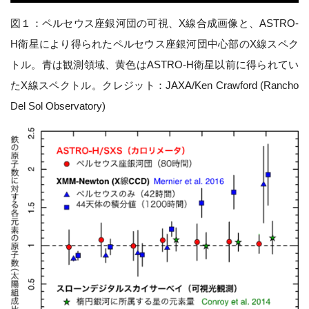
図１：ペルセウス座銀河団の可視、X線合成画像と、ASTRO-
H衛星により得られたペルセウス座銀河団中心部のX線スペク
トル。青は観測領域、黄色はASTRO-H衛星以前に得られてい
たX線スペクトル。クレジット：JAXA/Ken Crawford (Rancho
Del Sol Observatory)