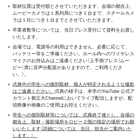
取材位置は受付順とさせていただきます。会場の都合上、
ムービーカメラは１系列局につき１台まで、スチールカメ
ラは１社につき１台までとさせていただきます。
卒業者数等については、当日プレス受付にて資料をお渡し
いたします。
会場では、電源等の利用はできません。必要に応じて、
バッテリー等をご準備ください。ホール内へのワイヤレス
マイクのお持込みはご遠慮ください（上手側プレス（ムー
ビー）席に音声分配器がありますので、ご利用くださ
い。）。
式典中の学生への個別取材、個人が特定されるような撮影
はご遠慮ください。
式典の様子は、本学のYouTube 公式ア
カウント都立大Channelにおいてライブ配信しますが、配
信映像や画像のご使用はお控えください。
学生への個別取材等については、式典終了後とし、会場の
都合上、取材・撮影場所をロビー２階の指定の場所でお願
いいたします（詳細については、当日、担当がご案内いた
します。）。