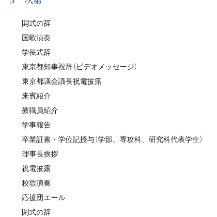
開式の辞
国歌演奏
学長式辞
東京都知事祝辞（ビデオメッセージ）
東京都議会議長祝電披露
来賓紹介
教職員紹介
学事報告
卒業証書・学位記授与（学部、専攻科、研究科代表学生）
理事長挨拶
祝電披露
校歌演奏
応援団エール
閉式の辞