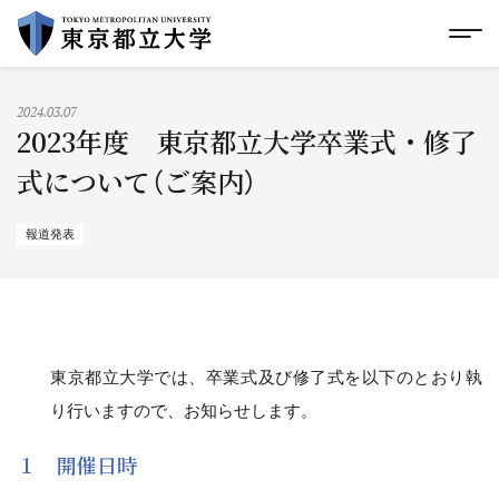
グローバルメニューにスキップ
|
フッターにスキップ
メ
メ
イ
ン
コ
2024.03.07
ン
2023年度 東京都立大学卒業式・修了
テ
ン
式について（ご案内）
ツ
に
ス
報道発表
キ
ッ
プ
東京都立大学では、卒業式及び修了式を以下のとおり執
り行いますので、お知らせします。
１ 開催日時