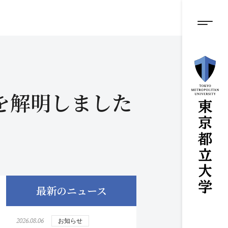
グロ
メ
イ
ン
メニ
コ
ン
テ
ン
ツ
に
を解明しました
ス
キ
ッ
プ
最新のニュース
2026.08.06
お知らせ