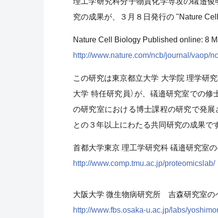
理工学研究科分子物質化学専攻の礒邉俊
究の成果が、３月８日発行の "Nature Cel
Nature Cell Biology Published online: 8 
http://www.nature.com/ncb/journal/vaop/n
この研究は東京都立大学 大学院 理学研究
大学 特任研究員）が、礒邉研究室での修
の研究室における博士課程の研究で発展
との３年以上にわたる共同研究の成果で
首都大学東京 理工学研究科 礒邉研究室
http://www.comp.tmu.ac.jp/proteomicslab/
大阪大学 微生物病研究所 吉森研究室の
http://www.fbs.osaka-u.ac.jp/labs/yoshimor