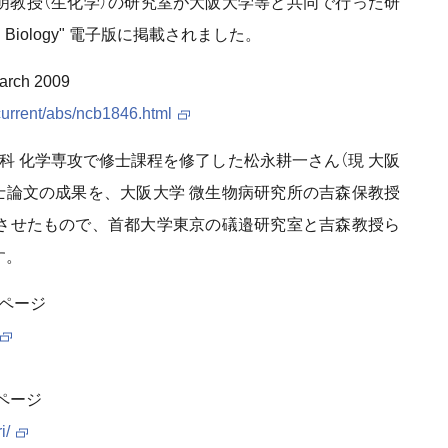
明教授（生化学）の研究室が大阪大学等と共同で行った研
l Biology" 電子版に掲載されました。
March 2009
current/abs/ncb1846.html
科 化学専攻で修士課程を修了した松永耕一さん（現 大阪
士論文の成果を、大阪大学 微生物病研究所の吉森保教授
させたもので、首都大学東京の礒邉研究室と吉森教授ら
す。
のページ
ページ
i/