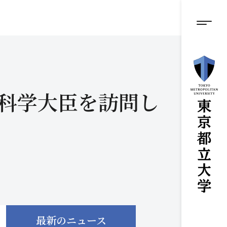
グロ
メ
イ
ン
メニ
コ
ン
テ
ン
ツ
に
科学大臣を訪問し
ス
キ
ッ
プ
最新のニュース