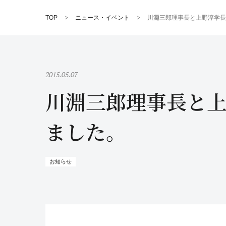
TOP
ニュース・イベント
川淵三郎理事長と上野淳学長
2015.05.07
川淵三郎理事長と
ました。
お知らせ