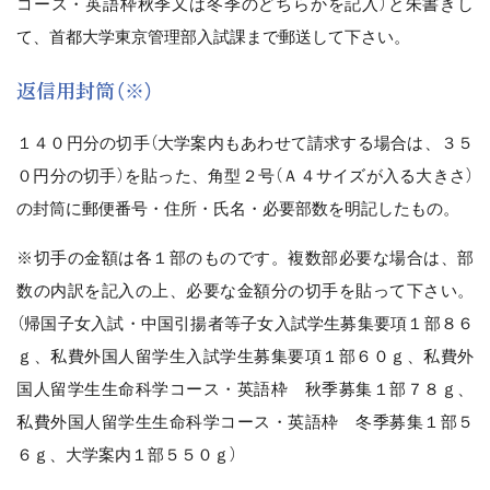
コース・英語枠秋季又は冬季のどちらかを記入）と朱書きし
て、首都大学東京管理部入試課まで郵送して下さい。
返信用封筒（※）
１４０円分の切手（大学案内もあわせて請求する場合は、３５
０円分の切手）を貼った、角型２号（Ａ４サイズが入る大きさ）
の封筒に郵便番号・住所・氏名・必要部数を明記したもの。
※切手の金額は各１部のものです。複数部必要な場合は、部
数の内訳を記入の上、必要な金額分の切手を貼って下さい。
（帰国子女入試・中国引揚者等子女入試学生募集要項１部８６
ｇ、私費外国人留学生入試学生募集要項１部６０ｇ、私費外
国人留学生生命科学コース・英語枠 秋季募集１部７８ｇ、
私費外国人留学生生命科学コース・英語枠 冬季募集１部５
６ｇ、大学案内１部５５０ｇ）