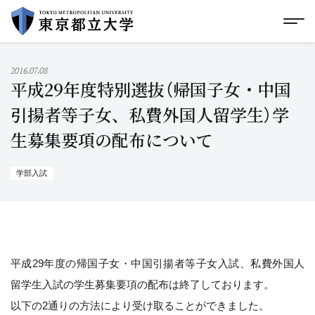
グローバルメニューにスキップ
|
フッターにスキップ
メ
メ
イ
ン
コ
2016.07.08
ン
平成29年度特別選抜（帰国子女・中国
テ
ン
引揚者等子女、私費外国人留学生）学
ツ
生募集要項の配布について
に
ス
キ
ッ
学部入試
プ
平成29年度の帰国子女・中国引揚者等子女入試、私費外国人
留学生入試の学生募集要項の配布は終了しております。
以下の2通りの方法により受け取ることができました。