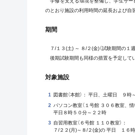
学修を支える環境を整備し、学生サー
のとおり施設の利用時間の延長および自
期間
７/１３(土) ～ ８/２(金)（試験期間
後期試験期間も同様の措置を予定して
対象施設
図書館（本館）： 平日、土曜日 ９時～
パソコン教室（１号館 ３０６教室、情
平日８時５０分～２２時
自習用教室（６号館 １１０教室）：
７/２２(月)～８/２(金)の 平日 １