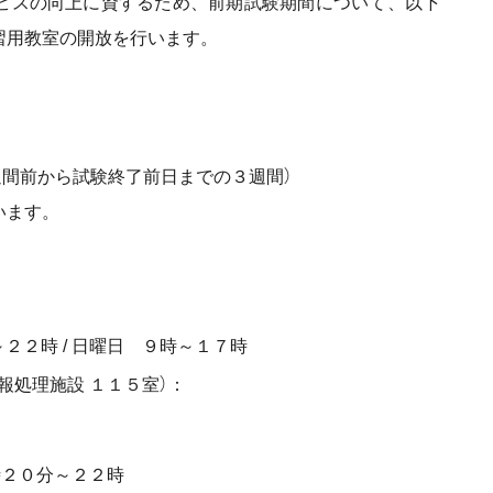
ビスの向上に資するため、前期試験期間について、以下
習用教室の開放を行います。
の１週間前から試験終了前日までの３週間）
います。
２２時 / 日曜日 ９時～１７時
報処理施設 １１５室）：
６時２０分～２２時