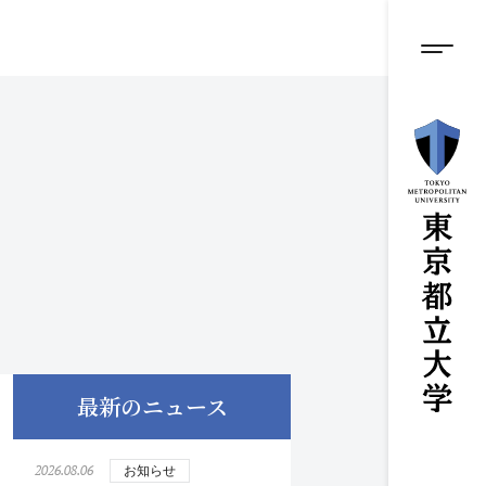
グロ
メ
イ
ン
メニ
コ
ン
テ
ン
ツ
に
ス
キ
ッ
プ
最新のニュース
2026.08.06
お知らせ