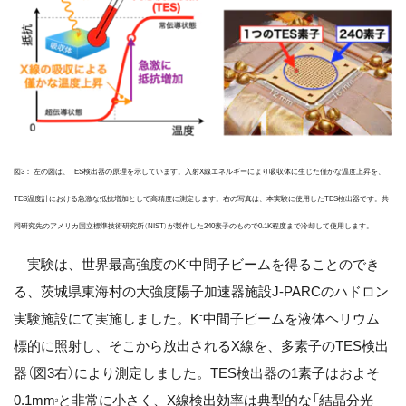
図3： 左の図は、TES検出器の原理を示しています。入射X線エネルギーにより吸収体に生じた僅かな温度上昇を、
TES温度計における急激な抵抗増加として高精度に測定します。右の写真は、本実験に使用したTES検出器です。共
同研究先のアメリカ国立標準技術研究所（NIST）が製作した240素子のもので0.1K程度まで冷却して使用します。
-
実験は、世界最高強度のK
中間子ビームを得ることのでき
る、茨城県東海村の大強度陽子加速器施設J-PARCのハドロン
-
実験施設にて実施しました。K
中間子ビームを液体ヘリウム
標的に照射し、そこから放出されるX線を、多素子のTES検出
器（図3右）により測定しました。TES検出器の1素子はおよそ
0.1mm
と非常に小さく、X線検出効率は典型的な「結晶分光
2