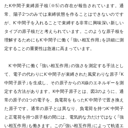
たK中間子束縛原子核（※5）の存在が報告されています。通
常、陽子2つのみでは束縛状態を作ることはできないのです
-
が、K
中間子を入れることで束縛する非常に興味深い新しい
タイプの原子核だと考えられています。このような原子核を
-
理解するためにもK
中間子に働く「強い相互作用」を詳細に測
定することの重要性は急速に高まっています。
-
K
中間子に働く「強い相互作用」の強さを測定する手法とし
-
て、電子の代わりにK
中間子が束縛された風変わりな原子「K
中間子原子」を生成し、その原子からのX線のエネルギーを測
定する方法があります。K中間子原子とは、図2のように、通
-
常の原子の1つの電子を、負電荷をもったK
中間子で置き換え
-
た原子です。通常の原子とは異なり、負電荷を持つK
中間子
と正電荷を持つ原子核の間には、電気的な力だけではなく「強
い相互作用」も働きます。この「強い相互作用」によって軌道エ