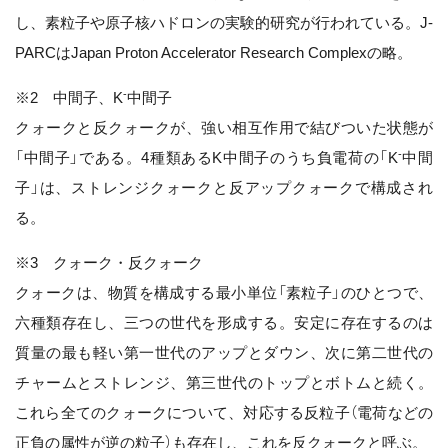
し、素粒子や原子核ハドロンの実験的研究が行われている。J-
PARCはJapan Proton Accelerator Research Complexの略。
-
※2 中間子、K
中間子
クォークと反クォークが、強い相互作用で結びついた状態が
-
「中間子」である。4種類あるK中間子のうち負電荷の「K
中間
子」は、ストレンジクォークと反アップクォークで構成され
る。
※3 クォーク・反クォーク
クォークは、物質を構成する最小単位「素粒子」のひとつで、
六種類存在し、三つの世代を形成する。安定に存在するのは
質量の最も軽い第一世代のアップとダウン、次に第二世代の
チャームとストレンジ、第三世代のトップとボトムと続く。
これら全てのクォークについて、対応する反粒子（電荷などの
正負の属性が逆の粒子）も存在し、これを反クォークと呼ぶ。