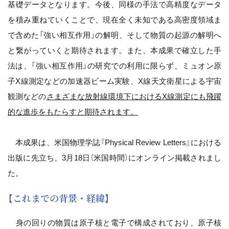
基礎データとなります。今後、同様の手法で高精度なデータ
を積み重ねていくことで、現在全く未知である高密度領域ま
で含めた「強い相互作用」の解明、そして物質の起源の解明へ
と繋がっていくと期待されます。また、本成果で確立した手
法は、「強い相互作用」の研究での利用に限らず、ミュオン原
子X線測定などの加速器ビーム実験、X線天文衛星による宇宙
観測などの
さまざまな放射線環境下におけるX線測定にも飛躍
的な進歩をもたらすと期待されます。
本成果は、米国物理学誌『Physical Review Letters』における
出版に先立ち、3月18日（米国時間）にオンライン掲載されまし
た。
【これまでの背景・経緯】
身の回りの物質は原子核と電子で構成されており、原子核