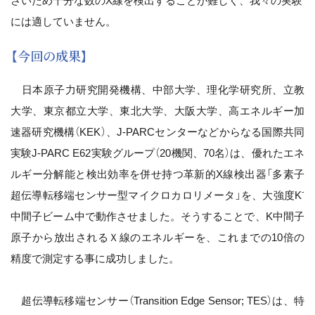
さいため十分な数のX線を検出することが難しく、我々の実験
には適していません。
【今回の成果】
日本原子力研究開発機構、中部大学、理化学研究所、立教
大学、東京都立大学、東北大学、大阪大学、高エネルギー加
速器研究機構（KEK）、J-PARCセンターなどからなる国際共同
実験J-PARC E62実験グループ（20機関、70名）は、優れたエネ
ルギー分解能と検出効率を併せ持つ革新的X線検出器「多素子
-
超伝導転移端センサー型マイクロカロリメータ」を、大強度K
中間子ビーム中で動作させました。そうすることで、K中間子
原子から放出されるＸ線のエネルギーを、これまでの10倍の
精度で測定する事に成功しました。
超伝導転移端センサー（Transition Edge Sensor; TES）は、特