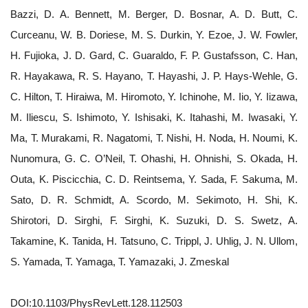
Bazzi, D. A. Bennett, M. Berger, D. Bosnar, A. D. Butt, C.
Curceanu, W. B. Doriese, M. S. Durkin, Y. Ezoe, J. W. Fowler,
H. Fujioka, J. D. Gard, C. Guaraldo, F. P. Gustafsson, C. Han,
R. Hayakawa, R. S. Hayano, T. Hayashi, J. P. Hays-Wehle, G.
C. Hilton, T. Hiraiwa, M. Hiromoto, Y. Ichinohe, M. Iio, Y. Iizawa,
M. Iliescu, S. Ishimoto, Y. Ishisaki, K. Itahashi, M. Iwasaki, Y.
Ma, T. Murakami, R. Nagatomi, T. Nishi, H. Noda, H. Noumi, K.
Nunomura, G. C. O’Neil, T. Ohashi, H. Ohnishi, S. Okada, H.
Outa, K. Piscicchia, C. D. Reintsema, Y. Sada, F. Sakuma, M.
Sato, D. R. Schmidt, A. Scordo, M. Sekimoto, H. Shi, K.
Shirotori, D. Sirghi, F. Sirghi, K. Suzuki, D. S. Swetz, A.
Takamine, K. Tanida, H. Tatsuno, C. Trippl, J. Uhlig, J. N. Ullom,
S. Yamada, T. Yamaga, T. Yamazaki, J. Zmeskal
DOI:10.1103/PhysRevLett.128.112503