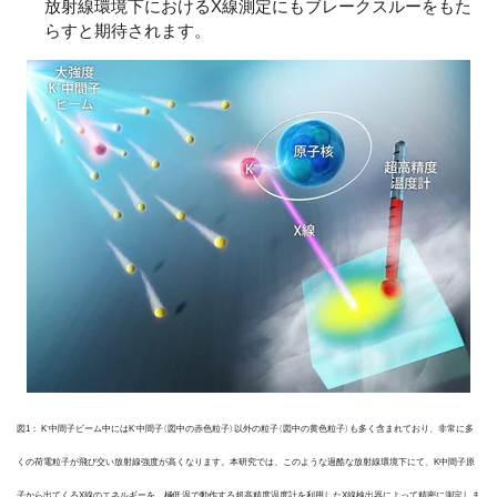
放射線環境下におけるX線測定にもブレークスルーをもた
らすと期待されます。
-
-
図1： K
中間子ビーム中にはK
中間子（図中の赤色粒子）以外の粒子（図中の黄色粒子）も多く含まれており、非常に多
くの荷電粒子が飛び交い放射線強度が高くなります。本研究では、このような過酷な放射線環境下にて、K中間子原
子から出てくるX線のエネルギーを、極低温で動作する超高精度温度計を利用したX線検出器によって精密に測定しま