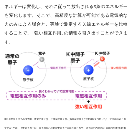
ネルギーは変化し、それに従って放出されるX線のエネルギー
も変化します。そこで、高精度な計算が可能である電気的な
力のみによる場合と、実験で測定するＸ線エネルギーを比較
することで、「強い相互作用」の情報を引き出すことができま
す。
図2: K中間子原子の模式図。通常の原子は、正電荷の原子核と負電荷の電子が「電磁相互作用」によって束縛された系
-
ですが（左図）、K中間子原子は、電子の代わりにK
中間子が束縛された系で、原子核との間には「電磁相互作用」に加