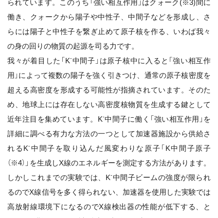
られています。このうち「強い相互作用」はクォーク(※3)間に
働き、クォークから陽子や中性子、中間子などを形成し、さ
らには陽子と中性子を繋ぎ止めて原子核を作る、いわば我々
の身の回りの物質の起源を司る力です。
-
我々が着目した「K
中間子」は原子核中に入ると「強い相互作
用」によって複数の陽子を強く引きつけ、通常の原子核密度を
超える高密度を形成する可能性が指摘されています。そのた
め、地球上には存在しない高密度核物質を生成する鍵として
-
近年注目を集めています。K
中間子に働く「強い相互作用」を
詳細に調べる有力な方法の一つとして加速器施設から供給さ
-
れるK
中間子を取り込んだ風変わりな原子「K中間子原子
（※4）」を生成しX線のエネルギーを測定する方法があります。
-
しかしこれまでの実験では、K
中間子ビームの強度が限られ
るのでX線信号を多く得られない、加速器を使用した実験では
高放射線環境下になるのでX線検出器の性能が低下する、と