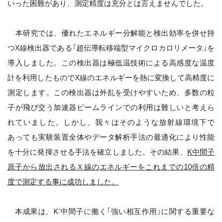
いった困難があり、測定精度は充分とは言えませんでした。
本研究では、優れたエネルギー分解能と検出効率を併せ持
つX線検出器である「超伝導転移端型マイクロカロリメータ」を
導入しました。この検出器は極低温技術による高感度な温度
計を利用したものでX線のエネルギーを熱に変換して高精度に
測定します。この検出器は外乱を受けやすいため、多数の粒
子が飛び交う加速器ビームラインでの利用は難しいと考えら
れていました。しかし、我々はそのような放射線環境下で
あっても実験装置全体やデータ解析手法の最適化により性能
を十分に発揮させる手法を確立しました。その結果、
K中間子
原子から放出されるＸ線のエネルギーをこれまでの10倍の精
度で測定する事に成功しました。
-
本成果は、K
中間子に働く「強い相互作用」に関する重要な