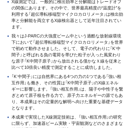
X線測定では、一般的に検出効率と分解能はトレードオフ
の関係にあります。その中で、世界最高精度の“温度計”を
利用する「超伝導転移端型マイクロカロリメータ」は検出効
率と分解能を両立するX線検出器として近年注目されてい
ます。
我々はJ-PARCの大強度ビーム中という過酷な放射線環境
下において「超伝導転移端型マイクロカロリメータ」を世界
-
で初めて動作させました。そして、電子の代わりに「K
中
間子」と呼ばれる負の電荷を帯びた粒子が入った風変わり
な原子「K中間子原子」から放出される僅かなＸ線を従来と
比べて10倍良い精度で測定することに成功しました。
-
「K
中間子」には自然界にある4つの力の1つである「強い相
互作用」も働き、その性質は「K中間子原子」のX線エネル
ギーに影響します。「強い相互作用」は、陽子や中性子を繋
ぎとめて原子核を作る力で、原子力エネルギーの源でもあ
り、本成果はその定量的な解明へ向けた重要な基礎データ
となります。
本成果で実現したX線測定技術は、「強い相互作用」の研究
に限らず、加速器ビーム実験・宇宙観測などのさまざまな