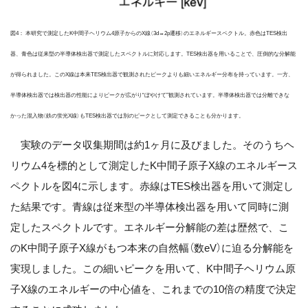
図4： 本研究で測定したK中間子ヘリウム4原子からのX線（3d→2p遷移）のエネルギースペクトル。赤色はTES検出
器、青色は従来型の半導体検出器で測定したスペクトルに対応します。TES検出器を用いることで、圧倒的な分解能
が得られました。このX線は本来TES検出器で観測されたピークよりも細いエネルギー分布を持っています。一方、
半導体検出器では検出器の性能によりピークが広がり“ぼやけて”観測されています。半導体検出器では分離できな
かった混入物（鉄の蛍光X線）もTES検出器では別のピークとして測定できることも分かります。
実験のデータ収集期間は約1ヶ月に及びました。そのうちヘ
リウム4を標的として測定したK中間子原子X線のエネルギース
ペクトルを図4に示します。赤線はTES検出器を用いて測定し
た結果です。青線は従来型の半導体検出器を用いて同時に測
定したスペクトルです。エネルギー分解能の差は歴然で、こ
のK中間子原子X線がもつ本来の自然幅（数eV）に迫る分解能を
実現しました。この細いピークを用いて、K中間子ヘリウム原
子X線のエネルギーの中心値を、これまでの10倍の精度で決定