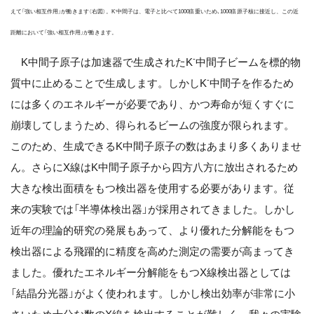
-
えて「強い相互作用」が働きます（右図）。K
中間子は、電子と比べて1000倍重いため､1000倍原子核に接近し、この近
距離において「強い相互作用」が働きます。
-
K中間子原子は加速器で生成されたK
中間子ビームを標的物
-
質中に止めることで生成します。しかしK
中間子を作るため
には多くのエネルギーが必要であり、かつ寿命が短くすぐに
崩壊してしまうため、得られるビームの強度が限られます。
このため、生成できるK中間子原子の数はあまり多くありませ
ん。さらにX線はK中間子原子から四方八方に放出されるため
大きな検出面積をもつ検出器を使用する必要があります。従
来の実験では「半導体検出器」が採用されてきました。しかし
近年の理論的研究の発展もあって、より優れた分解能をもつ
検出器による飛躍的に精度を高めた測定の需要が高まってき
ました。優れたエネルギー分解能をもつX線検出器としては
「結晶分光器」がよく使われます。しかし検出効率が非常に小