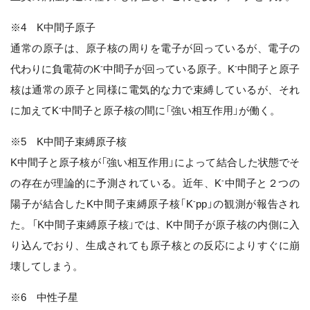
※4 K中間子原子
通常の原子は、原子核の周りを電子が回っているが、電子の
-
-
代わりに負電荷のK
中間子が回っている原子。K
中間子と原子
核は通常の原子と同様に電気的な力で束縛しているが、それ
-
に加えてK
中間子と原子核の間に「強い相互作用」が働く。
※5 K中間子束縛原子核
K中間子と原子核が「強い相互作用」によって結合した状態でそ
-
の存在が理論的に予測されている。近年、K
中間子と２つの
-
陽子が結合したK中間子束縛原子核「K
pp」の観測が報告され
た。「K中間子束縛原子核」では、K中間子が原子核の内側に入
り込んでおり、生成されても原子核との反応によりすぐに崩
壊してしまう。
※6 中性子星