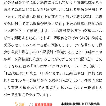
定の物質を非常に低い温度に冷却していくと電気抵抗がある
温度で急激にゼロになる「超伝導」とよばれる現象を利用して
います。超伝導へ転移する直前のごく狭い温度領域は、温度
変化に対して電気抵抗が急激に変化するため非常に感度の高
い温度計として機能します。この高精度温度計でX線エネル
ギーを測定するためにはまず、吸収体と呼ばれる物質でX線を
反応させてエネルギーを熱に変換します。その結果生じる微
少な温度上昇をこのTES温度計で測定することで、X線のエネ
ルギーを高精度に測定することができるのです(図3左)。この
ような検出器を「TES型マイクロカロリーメータ」（以下、
「TES検出器」と呼ぶ。）と呼びます。TES検出器は、同様に優
れたエネルギー分解能をもつ結晶分光器と比べ、多素子化に
より有効面積を拡大できる点と、広いエネルギー範囲をカ
バーできる点で優れています。