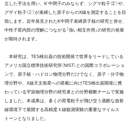
-
-
立した手法を用い、K
中間子のみならず、シグマ粒子（Σ
）や、
-
グザイ粒子（Ξ
）が束縛した原子からのX線を測定することを目
指します。近年発見されたK中間子束縛原子核の研究と併せ、
中性子星内部の理解につながる「強い相互作用」の研究の発展
が期待されます。
本研究は、TES検出器の技術開発で世界をリードしている
アメリカ国立標準技術研究所（NIST）との国際コラボレーショ
ンで、原子核・ハドロン物理分野だけでなく、原子・分子物
理分野や、X線天文衛星への搭載に向けTES検出器開発に携
わっている宇宙物理分野の研究者との分野横断チームで実施
しました。本成果は、多くの荷電粒子が飛び交う過酷な放射
線環境下で展開する高精度Ｘ線観測実験の重要なマイルス
トーンとなりました。