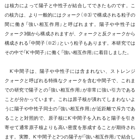
は核力によって陽子と中性子が結合してできたものです。こ
の核力は、より一般的にはクォーク（※3）で構成される粒子の
間に働き「強い相互作用」と呼ばれます。陽子や中性子は
クォーク3個から構成されますが、クォークと反クォークから
構成される「中間子（※2）」という粒子もあります。本研究では
-
その中で「K
中間子」に働く「強い相互作用」に着目しました。
-
K
中間子は、陽子や中性子には含まれない、ストレンジ
クォークと呼ばれる特殊なクォークを含む中間子で、これま
での研究で陽子との「強い相互作用」が非常に強い引力である
ことが分かっています。これは原子核が潰れてしまわないよ
うに陽子や中性子同士の「強い相互作用」が近距離で斥力であ
-
ることと対照的で、原子核にK
中間子を入れると陽子を引き
寄せて通常原子核よりも高い密度を形成することが期待され
-
ます。実際、K
中間子と2つの陽子が「強い相互作用」で結合し