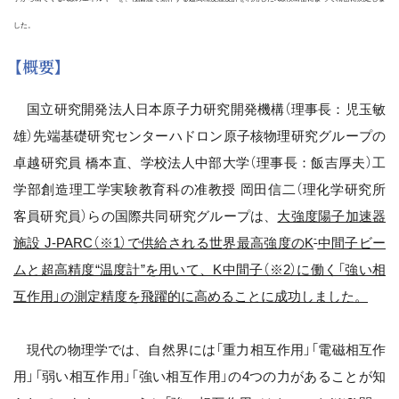
した。
【概要】
国立研究開発法人日本原子力研究開発機構（理事長：児玉敏
雄）先端基礎研究センターハドロン原子核物理研究グループの
卓越研究員 橋本直、学校法人中部大学（理事長：飯吉厚夫）工
学部創造理工学実験教育科の准教授 岡田信二（理化学研究所
客員研究員）らの国際共同研究グループは、
大強度陽子加速器
-
施設 J-PARC（※1）で供給される世界最高強度のK
中間子ビー
ムと超高精度“温度計”を用いて、K中間子（※2）に働く「強い相
互作用」の測定精度を飛躍的に高めることに成功しました。
現代の物理学では、自然界には「重力相互作用」「電磁相互作
用」「弱い相互作用」「強い相互作用」の4つの力があることが知