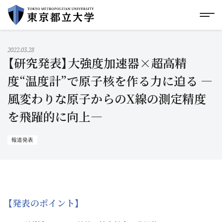
グローバルメニューにスキップ
|
フッターにスキップ
メ
メ
イ
ン
コ
2022.03.28
ン
【研究発表】大強度加速器×超高精
テ
ン
度“温度計”で原子核を作る力に迫る ―
ツ
風変わりな原子からのX線の測定精度
に
ス
を飛躍的に向上―
キ
ッ
プ
報道発表
【発表のポイント】