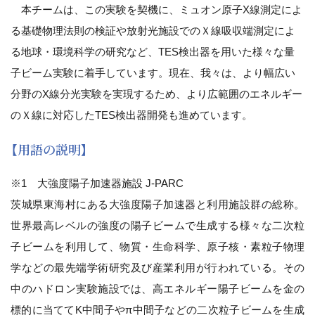
本チームは、この実験を契機に、ミュオン原子X線測定によ
る基礎物理法則の検証や放射光施設でのＸ線吸収端測定によ
る地球・環境科学の研究など、TES検出器を用いた様々な量
子ビーム実験に着手しています。現在、我々は、より幅広い
分野のX線分光実験を実現するため、より広範囲のエネルギー
のＸ線に対応したTES検出器開発も進めています。
【用語の説明】
※1 大強度陽子加速器施設 J-PARC
茨城県東海村にある大強度陽子加速器と利用施設群の総称。
世界最高レベルの強度の陽子ビームで生成する様々な二次粒
子ビームを利用して、物質・生命科学、原子核・素粒子物理
学などの最先端学術研究及び産業利用が行われている。その
中のハドロン実験施設では、高エネルギー陽子ビームを金の
標的に当ててK中間子やπ中間子などの二次粒子ビームを生成