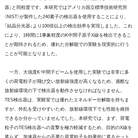
器」と同程度です。本研究ではアメリカ国立標準技術研究所
（NIST）が製作した240素子の検出器を使用することにより、
「結晶分光器」より100倍以上の検出効率を実現しました。これ
により、1時間に1事象程度のK中間子原子X線を検出できるこ
とが期待されるため、優れた分解能での実験を現実的に行う
ことが可能となりました。
-
一方、大強度K
中間子ビームを使用した実験では非常に多
くの荷電粒子が飛び交い放射線強度が高くなるため、過酷な
放射線環境の下で検出器を動作させなければなりません。
TES検出器は、実験室では優れたエネルギー分解能を持ちま
すが、外乱を受けやすいため、放射線環境下でも性能を維持
できるか分かっていませんでした。本研究では、まず、荷電
粒子のTES検出器への直撃を極力軽減するため、目的のX線を
遮らず、加速器からの不要な荷電粒子を効果的に遮るセット