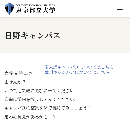
グローバルメニューにスキップ
|
フッターにスキップ
メ
メ
イ
ン
コ
日野キャンパス
ン
テ
ン
ツ
に
ス
キ
南大沢キャンパスについてはこちら
ッ
荒川キャンパスについてはこちら
大学見学にき
プ
ませんか？
いつでも気軽に遊びに来てください。
自由に学内を散歩してみてください。
キャンパスの空気を体で感じてみましょう！
思わぬ発見があるかも！？