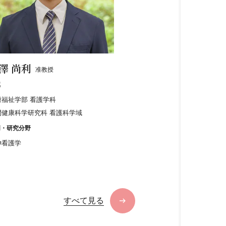
澤 尚利
准教授
属
康福祉学部 看護学科
間健康科学研究科 看護科学域
門・研究分野
神看護学
すべて見る