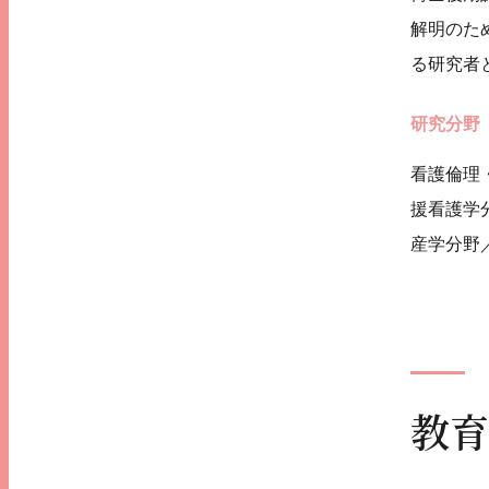
解明のた
る研究者
研究分野
看護倫理
援看護学
産学分野
教育