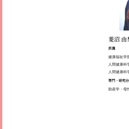
菱沼 由
所属
健康福祉学
人間健康科
人間健康科
専門・研究分
助産学・母