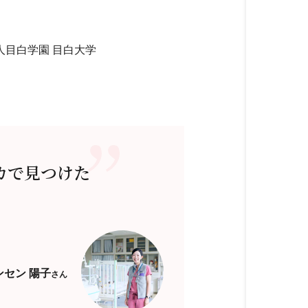
目白学園 目白大学
カで見つけた
ンセン 陽子
さん