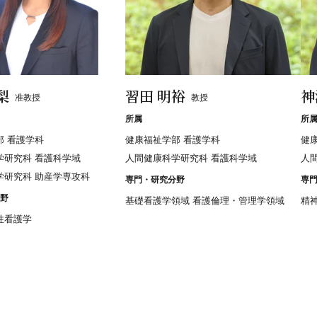
梨
習田 明裕
神
准教授
教授
所属
所
部 看護学科
健康福祉学部 看護学科
健
学研究科 看護科学域
人間健康科学研究科 看護科学域
人
学研究科 助産学専攻科
専門・研究分野
専
野
基礎看護学領域 看護倫理・管理学領域
精
性看護学