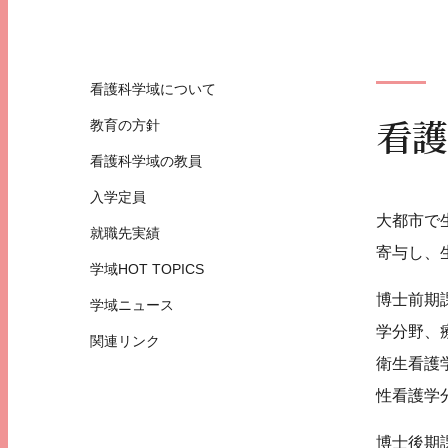
看護科学域について
看護
教育の方針
看護科学域の教員
入学定員
大都市で
就職先実績
寄与し、
学域HOT TOPICS
博士前期
学域ニュース
学分野、
関連リンク
衛生看護
性看護学
博士後期