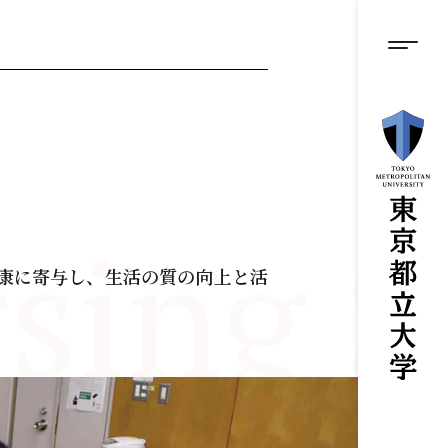
グロ
メ
イ
ン
メニ
コ
ン
テ
ン
ツ
に
ス
キ
ッ
sing S
プ
康に寄与し、生活の質の向上と活