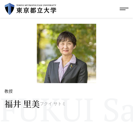
グローバルメニューにスキップ
|
フッターにスキップ
メ
メ
イ
ン
コ
ン
テ
ン
ツ
に
ス
キ
ッ
プ
FUKUI S
教授
福井 里美
フクイ サトミ