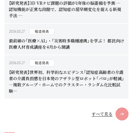
【研究発表】3D VRナビ課題の評価が1年後の脳萎縮を予測 ―
認知機能が正常な段階で、認知症の超早期変化を捉える新規
手法 ―
2026.03.27
報道発表
最前線の「医療×AI」・「災害時多職種連携」を学ぶ！ 都民向け
医療人材育成講座を4月から開講
2026.03.27
報道発表
【研究発表】世界初、科学的なエビデンス「認知症高齢者の介護
者の介護負担感を日本発のアザラシ型ロボット「パロ」が軽減」
―複数グループ・ホームでのクラスター・ランダム化比較試
験―
すべて見る