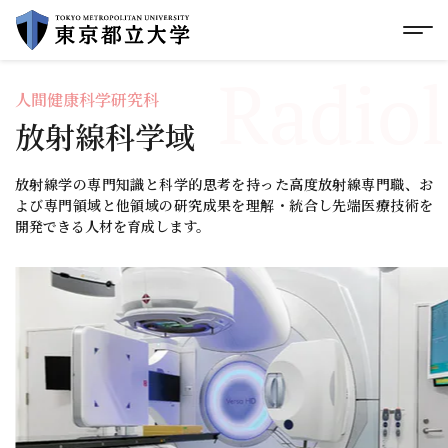
グローバルメニューにスキップ
|
フッターにスキップ
メ
メ
イ
Radiol
ン
コ
人間健康科学研究科
ン
放射線科学域
テ
ン
ツ
放射線学の専門知識と科学的思考を持った高度放射線専門職、お
に
よび専門領域と他領域の研究成果を理解・統合し先端医療技術を
ス
開発できる人材を育成します。
キ
ッ
プ