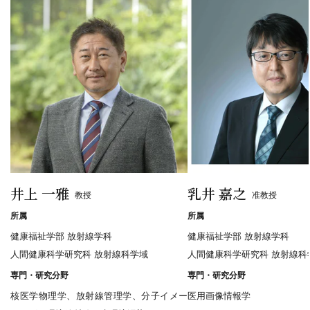
井上 一雅
乳井 嘉之
教授
准教授
所属
所属
健康福祉学部 放射線学科
健康福祉学部 放射線学科
人間健康科学研究科 放射線科学域
人間健康科学研究科 放射線科
専門・研究分野
専門・研究分野
核医学物理学、放射線管理学、分子イメー
医用画像情報学