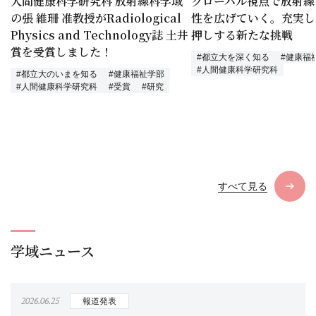
人間健康科学研究科 放射線科学域
グローバル視点で放射線
の張 維珊 准教授がRadiological
性を広げていく。充実し
Physics and Technology誌 土井
押しする新たな挑戦
賞を受賞しました！
#都立大を深く知る
#健康福
#人間健康科学研究科
#都立大のいまを知る
#健康福祉学部
#人間健康科学研究科
#受賞
#研究
すべて見る
学域ニュース
2026.06.25
報道発表