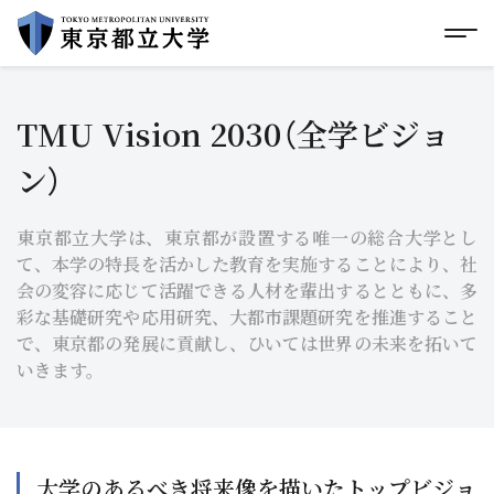
グローバルメニューにスキップ
|
フッターにスキップ
メ
メ
イ
ン
コ
TMU Vision 2030（全学ビジョ
ン
テ
ン）
ン
ツ
に
ス
東京都立大学は、東京都が設置する唯一の総合大学とし
キ
て、本学の特長を活かした教育を実施することにより、社
ッ
会の変容に応じて活躍できる人材を輩出するとともに、多
プ
彩な基礎研究や応用研究、大都市課題研究を推進すること
で、東京都の発展に貢献し、ひいては世界の未来を拓いて
いきます。
大学のあるべき将来像を描いたトップビジョ