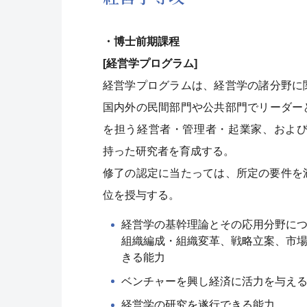
・博士前期課程
[経営学プログラム]
経営学プログラムは、経営学の諸分野に
国内外の民間部門や公共部門でリーダー
を担う経営者・管理者・起業家、およ
持った研究者を育成する。
修了の認定に当たっては、所定の要件を
位を授与する。
経営学の基幹理論とその応用分野に
組織編成・組織変革、戦略立案、市
きる能力
ベンチャーを興し経済に活力を与え
経営学の研究を遂行できる能力