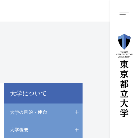
グロ
メ
イ
ン
メニ
コ
ン
テ
ン
ツ
に
ス
キ
ッ
プ
大学について
大学の目的・使命
Open/Close
大学概要
Open/Close