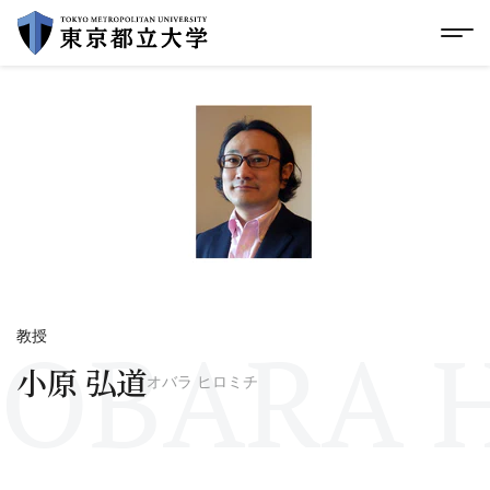
グローバルメニューにスキップ
|
フッターにスキップ
メ
メ
イ
ン
コ
ン
テ
ン
ツ
に
ス
キ
ッ
プ
OBARA H
教授
小原 弘道
オバラ ヒロミチ