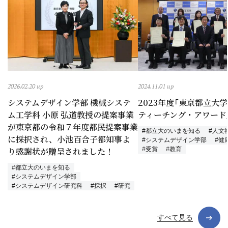
2026.02.20 up
2024.11.01 up
システムデザイン学部 機械システ
2023年度「東京都立大
ム工学科 小原 弘道教授の提案事業
ティーチング・アワード
が東京都の令和７年度都民提案事業
#都立大のいまを知る
#人文
に採択され、小池百合子都知事よ
#システムデザイン学部
#健
り感謝状が贈呈されました！
#受賞
#教育
#都立大のいまを知る
#システムデザイン学部
#システムデザイン研究科
#採択
#研究
すべて見る