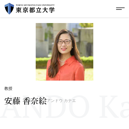
グローバルメニューにスキップ
|
フッターにスキップ
メ
メ
イ
ン
コ
ン
テ
ン
ツ
に
ス
キ
ッ
プ
ANDO K
教授
安藤 香奈絵
アンドウ カナエ