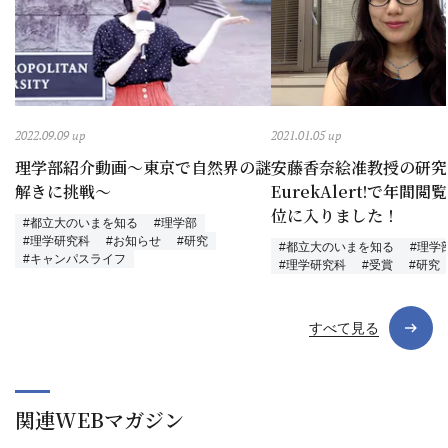
2022.09.09 up
2021.01.05 up
理学部紹介動画～東京で自然界の謎
安藤香奈絵准教授の研究
解きに挑戦～
EurekAlert!で年間
位に入りました！
#都立大のいまを知る
#理学部
#理学研究科
#お知らせ
#研究
#都立大のいまを知る
#理学
#キャンパスライフ
#理学研究科
#受賞
#研究
すべて見る
関連WEBマガジン