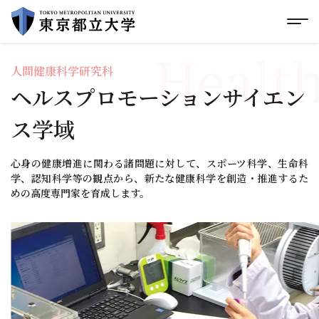
グローバルメニューにスキップ
|
フッターにスキップ
メ
メ
イ
Healt
ン
コ
人間健康科学研究科
ン
ヘルスプロモーションサイエン
テ
ン
ス学域
ツ
に
ス
心身の健康増進に関わる諸問題に対して、スポーツ科学、生命科
キ
ッ
学、認知科学等の観点から、新たな健康科学を創造・推進するた
プ
めの高度専門家を育成します。