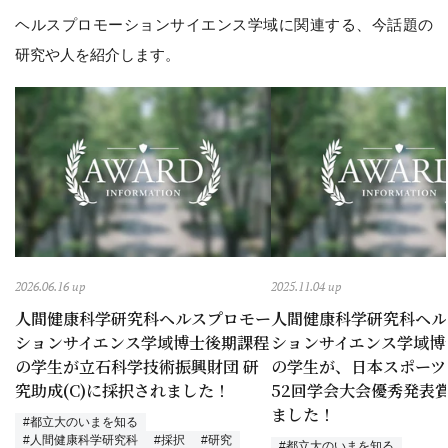
ヘルスプロモーションサイエンス学域に関連する、今話題の
研究や人を紹介します。
2026.06.16 up
2025.11.04 up
人間健康科学研究科ヘルスプロモー
人間健康科学研究科ヘル
ションサイエンス学域博士後期課程
ションサイエンス学域博
の学生が立石科学技術振興財団 研
の学生が、日本スポーツ
究助成(C)に採択されました！
52回学会⼤会優秀発表
ました！
#都立大のいまを知る
#人間健康科学研究科
#採択
#研究
#都立大のいまを知る