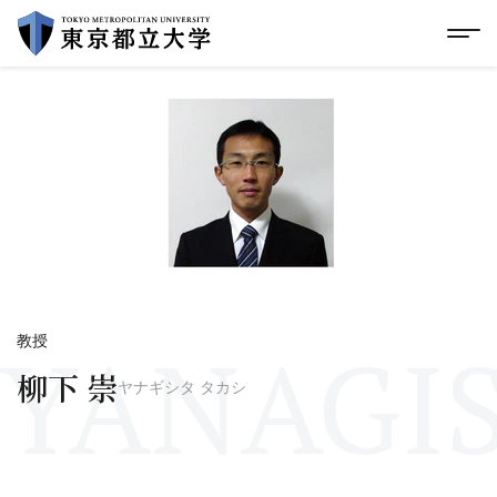
グローバルメニューにスキップ
|
フッターにスキップ
メ
メ
イ
ン
コ
ン
テ
ン
ツ
に
ス
キ
ッ
プ
YANAGIS
教授
柳下 崇
ヤナギシタ タカシ