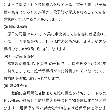
によって提唱された超伝導の微視的理論。電子の間に格子振
動を媒介とする引力が働き、電子対が形成されることで超伝
導状態が実現することを示しました。
(3) 同位体効果
原子の質量(M)の１／２乗に半比例して超伝導転移温度(T
)
c
-α
が低下する現象を指し、T
∝ M
の関係があります。従来型
c
機構では、αが0.5に近い値になります。
(4) BiS
系超伝導体
2
層状超伝導体（以下参照）の一種で、水口准教授らが2012年
に発見しました。超伝導機構が未だ解明されていないため、
機構解明研究が続けられています。
(5) 層状化合物
一般的に金属間化合物より複雑な構造を持ち、シート状の
化合物層が積層した結晶構造を持つ化合物を層状化合物と呼
びます。超伝導を示す層状化合物を層状超伝導体と呼びま