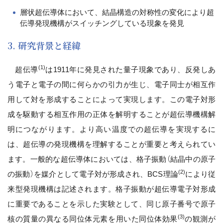
層状超伝導体において、結晶構造の対称性の変化により超
伝導発現機構がスイッチングしている現象を発見
3. 研究背景と経緯
(1)
超伝導
は1911年に発見された量子現象であり、反発しあ
う電子と電子の間に何らかの引力が生じ、電子同士が相互作
用して対を形成することによって実現します。この電子対形
成を駆動する相互作用の正体を解明することが超伝導機構解
明につながります。より高い温度での超伝導を実現するに
は、超伝導の発現機構を理解することが重要と考えられてい
ます。一般的な超伝導体においては、格子振動（結晶中の原子
(2)
の振動）を媒介として電子対が形成され、BCS理論
により従
来型発現機構は記述されます。格子振動が超伝導電子対形成
に重要であることを示した実験として、同じ原子番号で原子
(3)
核の質量の異なる同位体元素を用いた同位体効果
の観測が