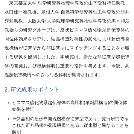
東京都立大学 理学研究科物理学専攻の山下愛智特任助教、
水口佳一准教授、島根大学 自然科学研究科理工学専攻の臼井
秀知助教、大阪大学 大学院理学研究科物理学専攻の黒木和彦
教授らの研究グループは、層状ビスマス硫化物系超伝導体の
同位体効果を研究し、結晶構造対称性の変化により超伝導発
現機構が従来型から非従来型にスイッチングすることを示唆
する現象を観測しました。本研究は、新たな非従来型超伝導
体の開発および機構解明に重要な指針を与えます。今後、高
温超伝導機構へのさらなる解明が期待されます。
2. 研究成果のポイント
ビスマス硫化物系超伝導体の高圧相(単斜晶構造)の同位体
効果を検証
単斜晶相の超伝導発現機構が従来型であり、先行研究で示
された正方晶相の発現機構である非従来型と異なることを
解明