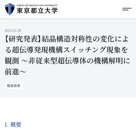
グローバルメニューにスキップ
|
フッターにスキップ
メ
メ
イ
ン
コ
2021.01.20
ン
【研究発表】結晶構造対称性の変化によ
テ
ン
る超伝導発現機構スイッチング現象を
ツ
観測 ～非従来型超伝導体の機構解明に
に
ス
前進～
キ
ッ
プ
報道発表
1. 概要