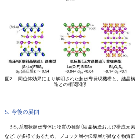
図2. 同位体効果により解明された超伝導発現機構と、結晶構
造との相関関係
5. 今後の展開
BiS
系層状超伝導体は物質の種類（結晶構造および構成元素
2
など）が多様であるため、ブロック層や伝導層が異なる物質群