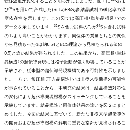
転移温度が変化することを明らかにしました。図１に
Sおよ
34
び
Sを用いて合成した(Sr,La)FBiS
多結晶試料の磁化率の温
2
度依存性を示します。この図では高圧相（単斜晶構造）での
32
34
データを示しています。
Sを含む試料のT
が
Sを含む試料
c
のT
より高いことがわかります。同位体の質量とT
との関係
c
c
から見積もったαは約0.54とBCS理論から見積もられる値(α =
0.5)と近い結果が得られました。この結果から、高圧相（単斜
晶構造）の超伝導発現には格子振動が強く影響していることが
示唆され、従来型の超伝導発現機構である可能性を示しまし
た。一方で、常圧相（正方晶構造）では非従来型機構の可能性
が示されていることから、本研究の結果は、結晶構造対称性
の変化により超伝導発現機構がスイッチングしていることを
示唆しています。結晶構造と同位体効果の違いを図２にまと
めました。今回の結果に基づいて、新たな非従来型超伝導体
の開発および超伝導機構の解明に重要な指針が見出されるこ