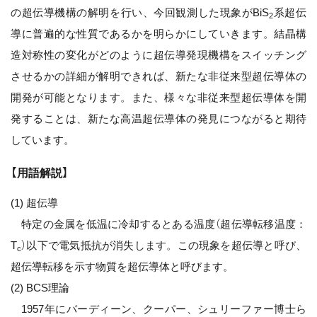
の超伝導機構の解明を行い、今回観測した現象がBiS
系超伝
2
導に普遍的な性質であるかを明らかにしていきます。結晶構
造対称性の変化がどのように超伝導発現機構をスイッチング
させるかの詳細が解明できれば、新たな非従来型超伝導体の
開発が可能となります。また、様々な非従来型超伝導体を開
発することは、新たな高温超伝導体の発見につながると期待
しています。
【用語解説】
(1) 超伝導
特定の金属を低温に冷却するとある温度（超伝導転移温度：
T
）以下で電気抵抗が消失します。この現象を超伝導と呼び、
c
超伝導転移を示す物質を超伝導体と呼びます。
(2) BCS理論
1957年にバーディーン、クーパー、シュリーファー博士ら