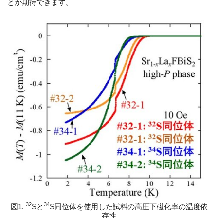
とが期待できます。
32
34
図1.
Sと
S同位体を使用した試料の高圧下磁化率の温度依
存性