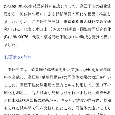
(Sr,La)FBiS
の多結晶試料を合成しました。高圧下での磁化測
2
定から、同位体の違いによる転移温度の変化を精密に検証し
ました。なお、この研究開発は、東京都都市人材外交高度研
究（H31-1・代表：水口佳一）および科研費・国際共同研究強化
(B)（18KK0076・代表：横谷尚睦（岡山大））の助成を受けて行い
ました。
4.研究の内容
本研究では、硫黄同位体試薬を用いて(Sr,La)FBiS
多結晶試
2
料を合成し、高圧相（単斜晶構造）の同位体効果の検証を行い
ました。高圧下磁化測定用の圧力セルを利用して、圧力下の
磁化を測定し、T
の精密な見積もりを行いました。組成分析
c
と粉末X線構造回折の結果から、キャリア濃度が同程度と見積
もられる試料間でT
を比較したところ、同位体の違いにより
c
32