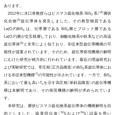
あります。
(4)
2012年に水口准教授らはビスマス硫化物系（BiS
系）
層状
2
(5)
化合物
超伝導体を発見しました。その典型物質である
La(O,F)BiS
は、伝導層である BiS
層とブロック層である
2
2
La(O,F)層が交互積層しており、銅酸化物系や鉄系などの高温
(6)
超伝導体
と非常によく似ており、非従来型超伝導機構の可
能性が提案されています。そのため、超伝導発現機構の解明
にむけた研究が精力的に行われています。最近の理論研究お
よび実験研究では、常圧相（正方晶構造）のBiS
系超伝導体にお
2
(7)
ける非従来型機構
の可能性が示されています。一方で、BiS
2
系において最も高いT
を示す高圧相（単斜晶構造）の超伝導機
c
構は未解明であり、その発現機構の解明が求められていま
す。
本研究は、層状ビスマス硫化物系超伝導体の機構解明を目
32
34
的としました。硫黄同位体（
Sおよび
S）試薬を用い