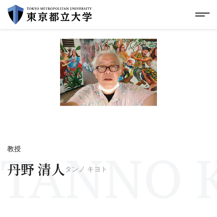
グローバルメニューにスキップ
|
フッターにスキップ
メ
メ
イ
ン
コ
ン
テ
ン
ツ
に
ス
キ
ッ
プ
TANNO K
教授
丹野 清人
タンノ キヨト