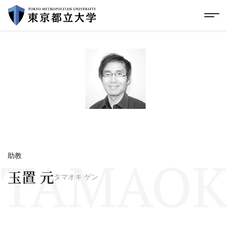
グローバルメニューにスキップ
|
フッターにスキップ
メ
メ
イ
ン
コ
ン
テ
ン
ツ
に
ス
キ
ッ
プ
TAMAOK
助教
玉置 元
タマオキ ゲン